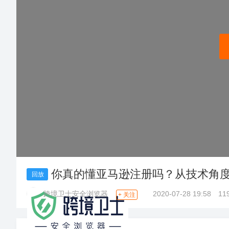
k
T
O
o
z
全
选
物
海
申
软
跨
知
供
k
o
球
品
流
外
诉
件
境
识
应
开
n
美
开
工
服
营
服
工
收
产
链
店
开
客
店
具
务
销
务
具
款
权
全
雨课官网
立即报名
店
多
托
开
S
管
业务咨询
加入社群
店
h
o
雨
近
p
C
e
o
课
期
e
u
立即报名
立即报名
立即报名
立即报名
立即报名
开
p
精
活
W
店
a
i
立即报名
品
动
加入社群
加入社群
加入社群
加入社群
加入社群
n
l
g
d
沃
独
近
线
近
查
近
近
活动咨询
b
尔
e
玛
立
近
期
下
期
看
期
期
r
开
e
r
店
M
你真的懂亚马逊注册吗？从技术角
站
期
活
小
直
更
活
活
回放
i
A
e
G
W
近
产
动
班
播
多
动
动
跨境卫士安全浏览器
2020-07-28 19:58
11
s
开
+ 关注
a
店
y
期
业
查
课
查
>
查
查
f
活
带
看
更
看
看
看
a
i