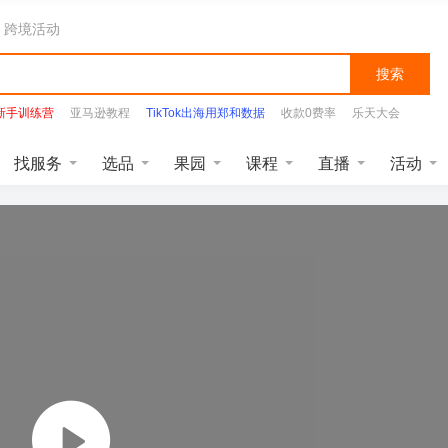
跨境活动
搜索
K新手训练营
亚马逊教程
TikTok出海用郑和数据
收款0费率
乐天大会
找服务
选品
果园
课程
直播
活动