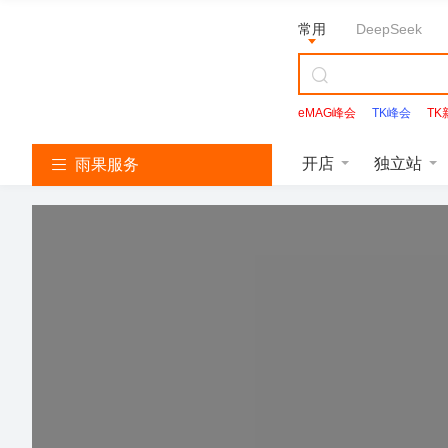
常用
DeepSeek
eMAG峰会
TK峰会
T
Facebook
开店
独立站
雨果服务
亚
T
S
L
韩
美
独
沃
速
马
i
h
a
国
客
立
尔
卖
逊
k
o
z
找
多
站
玛
通
服
T
p
a
服
服
服
服
服
务
o
e
d
务
务
务
务
务
k
e
a
服
服
服
务
务
务
亚
马
逊
开
T
店
i