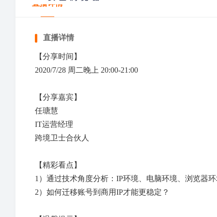
直播详情
动
活
更
多
更
更
更
r
开
动
多
场
多
多
多
店
查
>
次
>
>
直播详情
看
【分享时间】
欧
乐
亚
D
T
C
J
W
更
2020/7/28 周二晚上 20:00-21:00
洲
天
马
T
K
o
u
a
A
A
加
获
开
A
出
招
逊
C
招
u
m
y
多
I
I
入
取
店
I
海
商
峰
增
商
p
i
f
工
大
A
A
季
全
F
F
T
G
G
S
T
1
>
峰
会
会
长
会
a
a
a
【分享嘉宾】
作
模
I
I
链
B
B
i
o
o
h
a
0
会
沙
n
沙
i
坊
型
社
活
增
e
T
T
a
M
酷
Y
广
流
k
o
o
o
b
0
>
龙
g
龙
r
任瑭慧
沃
广
群
动
效
M
K
K
m
e
澎
2
告
量
T
g
g
p
o
+
大
峰
尔
T
空
百
亚
京
万
S
菜
T
沃
T
扶
美
亚
S
O
活
品
专
开
亚
T
独
品
场
A
精
+
a
t
蓝
新
开
扶
o
l
l
i
o
爆
IT运营经理
会
会
玛
i
中
世
马
东
里
I
鸟
K
尔
K
持
客
马
h
z
动
类
题
店
马
i
立
牌
G
准
独
z
a
海
模
户
持
k
e
e
f
l
款
扶
k
云
集
逊
物
汇
S
海
美
玛
东
计
多
逊
o
o
日
活
活
季
逊
k
站
出
e
招
投
立
o
峰
掘
式
跨境卫士合伙人
S
y
a
持
T
汇
团
智
流
A
外
区
陪
南
划
陪
陪
p
n
历
动
动
T
出
海
M
商
流
站
n
会
金
E
o
库
海
仓
陪
跑
亚
跑
跑
e
陪
o
海
重
A
学
O
k
外
跑
e
跑
k
塑
G
C
堂
【精彩看点】
仓
陪
o
跑
u
1）通过技术角度分析：IP环境、电脑环境、浏览器
p
a
2）如何迁移账号到商用IP才能更稳定？
选
A
全
产
n
品
I
品
业
g
中
选
类
带
心
品
采
探