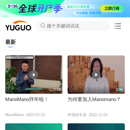
搜个关键词试试
最新
2:16
0:36
ManoMano拜年啦！
为何要加入Manomano？
ManoMano
·
2023-02-13
跨境快车道
·
2022-11-24