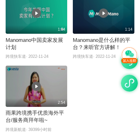
1:04
1:14
Manomano中国卖家发展
Manomano是什么样的平
计划
台？来听官方讲解！
跨境快车道
·
2022-11-24
跨境快车道
·
2022-11-24
2:54
雨果跨境携手优质海外平
台/服务商拜年啦~
跨境新航道
·
39399小时前