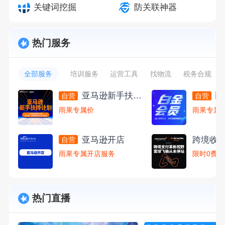
关键词挖掘
防关联神器
热门服务
全部服务
培训服务
运营工具
找物流
税务合规
亚马逊新手扶持计划
雨
自营
自营
雨果专属价
雨果专属
亚马逊开店
自营
雨果专属开店服务
限时0费率
热门直播