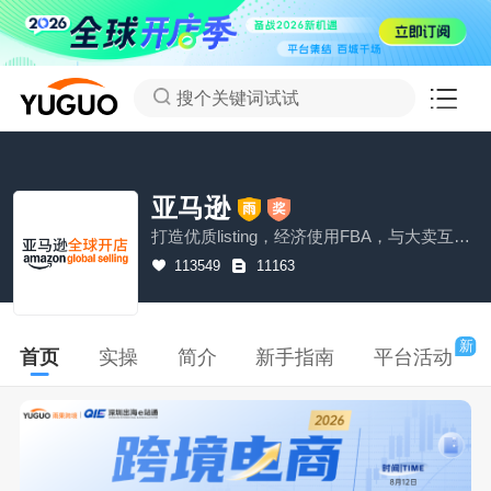
搜个关键词试试
亚马逊
打造优质listing，经济使用FBA，与大卖互动畅聊如何提升单量。
113549
11163
新
首页
实操
简介
新手指南
平台活动