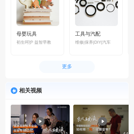
母婴玩具
工具与汽配
初生呵护 益智早教
维修|保养|DIY|汽车
更多
相关视频
3:15
4:44