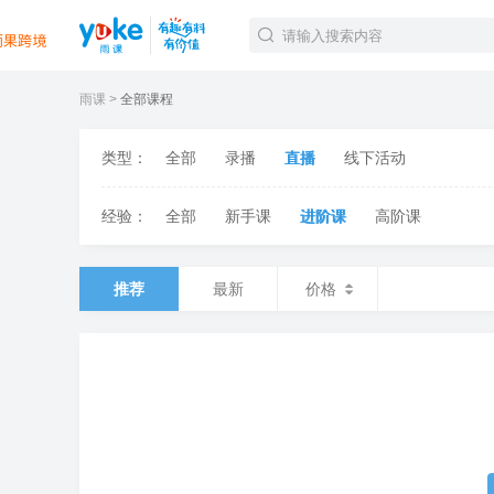
雨课
全部课程
官方课程
精品课程
类型：
全部
录播
直播
线下活动
直播课程
Tiktok航海会员
经验：
全部
新手课
进阶课
高阶课
线下培训
白金会员
钻石会员
推荐
最新
价格
TK美区