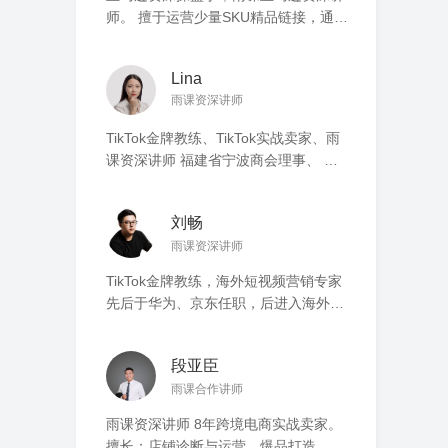
师。 擅于运营少量SKU精品链接，通过
多渠道平台组合运营。 从自建站、
SEO、SNS 到 Amazon、eBay、
Lina
TikTok，只要能获取流量的地方，就一
雨课资深讲师
个也不放过。 主营类目从厨房用品、运
动鞋到家具、航模。 亚马逊亿级大卖
TikTok金牌教练、TikTok实战卖家、雨
家。
课资深讲师 福建省宁波商会理事、 厦
门市浙江商会理事 厦门巾帼创业者，进
入海外短视频领域创业4年 厦门海外短
刘畅
视频MCN机构创始人兼合伙人 擅长品
雨课资深讲师
牌建设、短视频营销、IP矩阵输出方案
擅长TikTok流量运用及短视频带货 带领
TikTok金牌教练，海外短视频营销专家
阿米巴团队累计孵化50+优质卖家，
先后于华为、京东任职，后进入海外短
2022年累计GMV超过百万美金
视频领域创业4年 擅长海外短视频营
销、IP孵化、团队搭建、品牌营销 拥有
段亚臣
93万粉丝明星主播Anna，月投放超10
雨课合作讲师
万美金 2022年团队TikTok带货数百万美
金GMV，自有矩阵账号粉丝超百万，累
雨课资深讲师 8年跨境电商实战卖家。
计孵化3000+学员
擅长：店铺诊断与运营，爆品打造，站