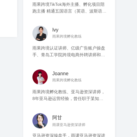
雨果跨境TikTok海外主播、孵化项目陪
跑主播 精通五国语言（英语、波斯语、
法语、阿富汗语、汉语） 拥有多年海外
社媒直播经验，表现力丰富 擅长直播带
Ivy
货、脚本及话术设计、账号IP打造 熟悉
雨果跨境孵化教练
海外直播运营SOP，深知用户心理学
TikTok单场直播GMV高达数万英镑，矩
雨果跨境认证讲师、亿级广告账户操盘
阵粉丝超过百万 Facebook，
手、青岛工学院跨境电商外聘讲师和多
Instagram，YouTube 等海外社媒有百
家亿级卖家企业顾问。近10年跨境电商
万粉丝
经验，擅长全方位推广计划制定和爆款
Joanne
打造。深耕跨境出海0-1基础进阶提升、
雨果跨境孵化教练
1-100卖家团队提升、传统贸易卖家转
型、出海品牌打造。有丰富的授课经
雨果跨境孵化教练、亚马逊资深讲师，
验，累计培训学员超万名，协助数百家
8年亚马逊运营经验，曾任职于某知名
工厂实现B2C成功转型。
电商公司，实战运营卖家。拥有丰富的
Amazon店铺运营经验，精通Amazon平
阿甘
台规则及政策；擅长深挖产品线打造爆
雨课亚马逊资深讲师
款，亚马逊店铺精品化布局产品及站内
外活动营销推广。
亚马逊资深操盘手，雨课亚马逊资深讲