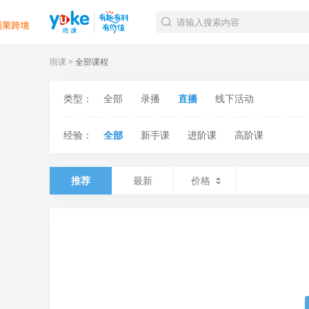
雨课
全部课程
官方课程
精品课程
类型：
全部
录播
直播
线下活动
直播课程
Tiktok航海会员
经验：
全部
新手课
进阶课
高阶课
线下培训
白金会员
钻石会员
推荐
最新
价格
TK美区