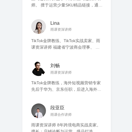
师。 擅于运营少量SKU精品链接，通过
多渠道平台组合运营。 从自建站、
SEO、SNS 到 Amazon、eBay、
Lina
TikTok，只要能获取流量的地方，就一
雨课资深讲师
个也不放过。 主营类目从厨房用品、运
动鞋到家具、航模。 亚马逊亿级大卖
TikTok金牌教练、TikTok实战卖家、雨
家。
课资深讲师 福建省宁波商会理事、 厦
门市浙江商会理事 厦门巾帼创业者，进
入海外短视频领域创业4年 厦门海外短
刘畅
视频MCN机构创始人兼合伙人 擅长品
雨课资深讲师
牌建设、短视频营销、IP矩阵输出方案
擅长TikTok流量运用及短视频带货 带领
TikTok金牌教练，海外短视频营销专家
阿米巴团队累计孵化50+优质卖家，
先后于华为、京东任职，后进入海外短
2022年累计GMV超过百万美金
视频领域创业4年 擅长海外短视频营
销、IP孵化、团队搭建、品牌营销 拥有
段亚臣
93万粉丝明星主播Anna，月投放超10
雨课合作讲师
万美金 2022年团队TikTok带货数百万美
金GMV，自有矩阵账号粉丝超百万，累
雨课资深讲师 8年跨境电商实战卖家。
计孵化3000+学员
擅长：店铺诊断与运营，爆品打造，站