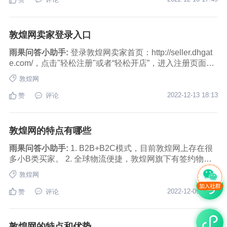
敦煌网需要缴费，一年有效999元、半年有效598元、一个
海市场，年轻人是主力消费人群，而且加上敦煌网对于物
季度有效299元。
流线路的保障，所以可以放心发展。
敦煌网卖家登录入口
雨果问答小助手:
登录敦煌网卖家首页：http://seller.dhgat
e.com/，点击"轻松注册"或者“轻松开店”，进入注册页面：
http://seller.dhgate.com/merchant/register/pageLoad.do?f=
敦煌网
2022-12-13 18:13
赞
评论
敦煌网的特点有哪些
雨果问答小助手:
1. B2B+B2C模式，目前敦煌网上存在很
多小B类买家。 2. 全球物流便捷，敦煌网旗下有签约物流
公司，一般只需要七天左右就可以将产品送到买家手里。
敦煌网
3. 十种主流语言可以自由切换。 4. 平台提供在线交流，买
家和卖家可以在第一时间洽谈。 5. 平台提供对应的信贷服
2022-12-09 17:56
赞
评论
务，帮助商家缓解资金流问题。 6. 敦煌网的买家大部分来
自于欧洲、美国和加拿大这种发达国家。
敦煌网的特点和优势