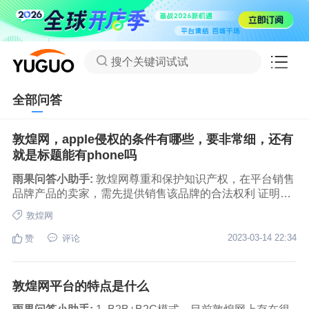
搜个关键词试试
全部问答
敦煌网，apple侵权的条件有哪些，要非常细，还有
就是标题能有phone吗
雨果问答小助手:
敦煌网尊重和保护知识产权，在平台销售
品牌产品的卖家，需先提供销售该品牌的合法权利 证明。
常见的侵权问题有： 1.产品为侵权品牌 2.产品图片或产品
敦煌网
描述中使用官网图片 3.产品图片有修改、涂抹痕迹或者故
意遮挡不展示logo部位。 4.手机屏幕上出现iTunes、appst
2023-03-14 22:34
赞
评论
ores、safari、iPod、setting、photo、mapping等图标（包
括ios7的图标），手机背面出现designedbyapple...，或展
示中有iPhone的手机盒。 5.已有注册外观专利的手机附件
敦煌网平台的特点是什么
6.已有注册外观专利和版权的手机 7.Apple公司已注册的图