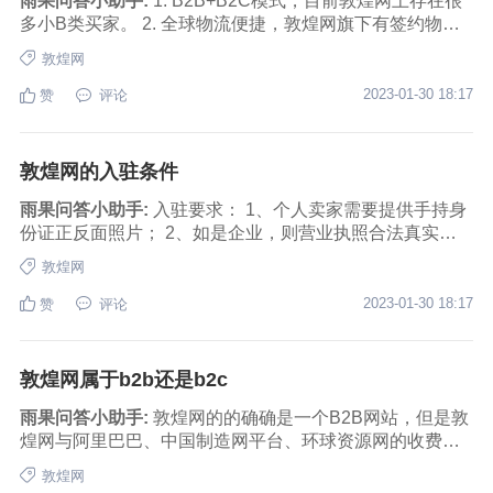
形商标（下图标红处）以及已注册关键词lightning 8.标题
雨果问答小助手:
1. B2B+B2C模式，目前敦煌网上存在很
或描述中含有品牌注册产品线词、系列词 9.Apple公司已注
多小B类买家。 2. 全球物流便捷，敦煌网旗下有签约物流
册外观专利，如充电装置、耳机、8pin插头数据线等（无
公司，一般只需要七天左右就可以将产品送到买家手里。
敦煌网
论产品整体外 观是什么形状，只要产品带有8pin的插头，
3. 十种主流语言可以自由切换。 4. 平台提供在线交流，买
均视为侵权品） 10.形似Apple的手机产品 11.标题或描述
家和卖家可以在第一时间洽谈。 5. 平台提供对应的信贷服
2023-01-30 18:17
赞
评论
中写有ForApple(iPhone、iPhone4|4s|5|5s|5c等)的充电
务，帮助商家缓解资金流问题。 6. 敦煌网的买家大部分来
器、适配器产品，展 示中或描述中不得含有数据线。 关于
自于欧洲、美国和加拿大这种发达国家。
APPLE品牌知识产权规则解读，可参考： https://seller.dhg
敦煌网的入驻条件
ate.com/policynew/zhuanti/c_1301.html 卖家违规案例分析
如下：
雨果问答小助手:
入驻要求： 1、个人卖家需要提供手持身
份证正反面照片； 2、如是企业，则营业执照合法真实有
效； 3、法人身份证正反面照片； 4、如有商标或者授权产
敦煌网
品，则商标注册证以及授权书齐全； 5、部分准入类目需
要有相关准入资质提供； 6、新卖家需要缴纳平台使用
2023-01-30 18:17
赞
评论
费，季度299元；半年598元；一年999元（三选一）。
敦煌网属于b2b还是b2c
雨果问答小助手:
敦煌网的的确确是一个B2B网站，但是敦
煌网与阿里巴巴、中国制造网平台、环球资源网的收费会
员制度会员的方式不同。 敦煌网主要是面向小批发型的供
敦煌网
应商和买家，成为敦煌网的会员不需要基础会员费，只有