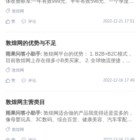
体收费标准:一年有效999元、半年有效598元、一个季度有
效299元。 缴费成功后,商户可进入身份认证页面,上传相关
敦煌网
资料证明申请,通过身份认证后完成,可正常操作后台相关功
能。
2022-12-21 17:51
赞
评论
敦煌网的优势与不足
雨果问答小助手:
敦煌网平台的优势： 1. B2B+B2C模式，
目前敦煌网上存在很多小B类买家。 2. 全球物流便捷，敦
煌网旗下有签约物流公司，一般只需要七天左右就可以将
敦煌网
产品送到买家手里。 3. 十种主流语言可以自由切换。 4. 平
台提供在线交流，买家和卖家可以在第一时间洽谈。 5. 平
2022-12-16 17:49
赞
评论
台提供对应的信贷服务，帮助商家缓解资金流问题。 6. 敦
煌网的买家大部分来自于欧洲、美国和加拿大这种发达国
家。 敦煌网平台的劣势： 1、自身推广力度不够，目前知
敦煌网主营类目
名度略低于Amazon、Wish、Ebay、速卖通 2、敦煌网是
要收会员费，敦煌的各种收费比较多，还有很多广告费项
雨果问答小助手:
敦煌网适合做的产品我觉得还是蛮多的，
目。 卖出去后，敦煌的成交佣金都是14%以上(200美元以
像母婴玩具、3C数码、综合百货、健康美容、汽车零配
下的单)，敦煌产品曝光和排名基本上都是老卖家的账户，
件、婚纱礼服等多方面都是有涉及的，而且敦煌网所开拓
敦煌网
新卖家曝光很少，排名也很后面。 3、因为敦煌网提出180
的市场在很多跨境电商平台中算比较广，欧洲、美洲、大
天售后，平台出现少许信用卡拒付的现象。 4、目前入驻
洋洲，现在还扩展到了非洲市场，目前非洲市场确实是蓝
2022-12-16 17:49
赞
评论