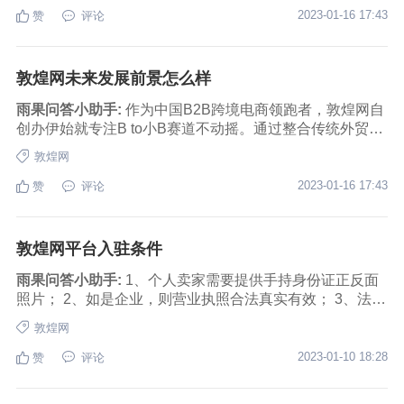
当甲乙双方成功交易后，由买家支付敦煌网佣金。 也就是
2023-01-16 17:43
赞
评论
说，在敦煌网上做生意，几乎是零成本。另外，敦煌网玩
得是B2B运营模式，所有的用户都是以“网店”的方式存在
的，允许个人注册店铺，而上面提及的三家B2B平台是必
敦煌网未来发展前景怎么样
须要经过工商注册的法人企业。
雨果问答小助手:
作为中国B2B跨境电商领跑者，敦煌网自
创办伊始就专注B to小B赛道不动摇。通过整合传统外贸企
业在关检、物流、支付、金融等领域的生态圈合作伙伴，
敦煌网
敦煌网打造了集相关服务于一体的全平台、线上化外贸闭
环模式，极大降低中小企业对接国际市场的门槛，不仅赋
2023-01-16 17:43
赞
评论
能国内中小产能，也惠及全球中小微零售商，并成为二者
之间的最短直线。
敦煌网平台入驻条件
雨果问答小助手:
1、个人卖家需要提供手持身份证正反面
照片； 2、如是企业，则营业执照合法真实有效； 3、法人
身份证正反面照片； 4、如有商标或者授权产品，则商标
敦煌网
注册证以及授权书齐全； 5、部分准入类目需要有相关准
入资质提供； 6、新卖家需要缴纳平台使用费，季度299
2023-01-10 18:28
赞
评论
元；半年598元；一年999元（三选一）。