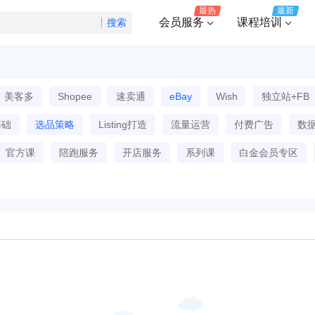
最热
最新
会员服务
课程培训
搜索
美客多
Shopee
速卖通
eBay
Wish
独立站+FB
基础
选品策略
Listing打造
流量运营
付费广告
数
官方课
陪跑服务
开店服务
系列课
白金会员专区