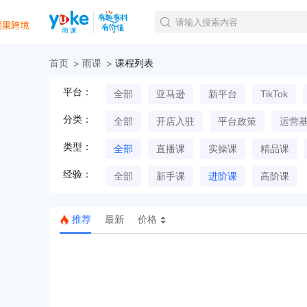
首页
雨课
课程列表
官方课程
平台：
全部
亚马逊
新平台
TikTok
精品课程
直播课程
分类：
全部
开店入驻
平台政策
运营
Tiktok航海会员
线下培训
类型：
全部
直播课
实操课
精品课
白金会员
经验：
钻石会员
全部
新手课
进阶课
高阶课
推荐
最新
价格
TK美区