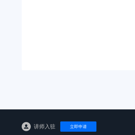
亚马逊陪跑
TK东南亚
亚马逊孵化
TK线下课
线下特训营
独立站课程
讲师入驻
立即申请
新平台课程