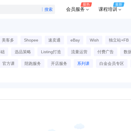
最热
最新
会员服务
课程培训
搜索
美客多
Shopee
速卖通
eBay
Wish
独立站+FB
基础
选品策略
Listing打造
流量运营
付费广告
数
官方课
陪跑服务
开店服务
系列课
白金会员专区