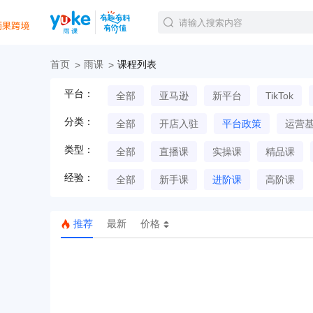
首页
雨课
课程列表
官方课程
平台：
全部
亚马逊
新平台
TikTok
精品课程
直播课程
分类：
全部
开店入驻
平台政策
运营
Tiktok航海会员
线下培训
类型：
全部
直播课
实操课
精品课
白金会员
经验：
钻石会员
全部
新手课
进阶课
高阶课
推荐
最新
价格
TK美区