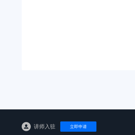
亚马逊陪跑
TK东南亚
亚马逊孵化
TK线下课
线下特训营
独立站课程
讲师入驻
立即申请
新平台课程