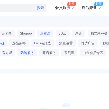
最热
最新
会员服务
课程培训
搜索
美客多
Shopee
速卖通
eBay
Wish
独立站+FB
基础
选品策略
Listing打造
流量运营
付费广告
数
官方课
陪跑服务
开店服务
系列课
白金会员专区