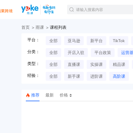
首页
雨课
课程列表
官方课程
平台：
全部
亚马逊
新平台
TikTok
精品课程
直播课程
分类：
全部
开店入驻
平台政策
运营
Tiktok航海会员
线下培训
类型：
全部
直播课
实操课
精品课
白金会员
经验：
钻石会员
全部
新手课
进阶课
高阶课
推荐
最新
价格
TK美区