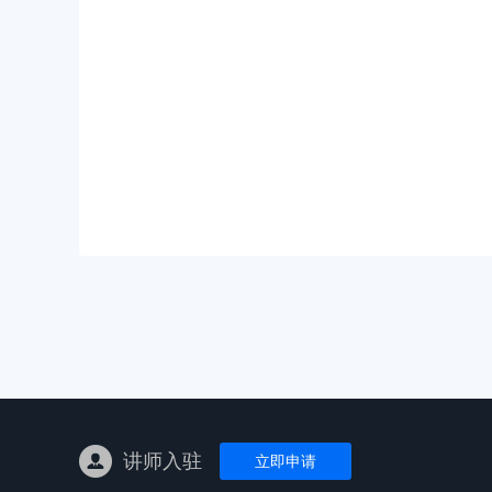
亚马逊陪跑
TK东南亚
亚马逊孵化
TK线下课
线下特训营
独立站课程
讲师入驻
立即申请
新平台课程