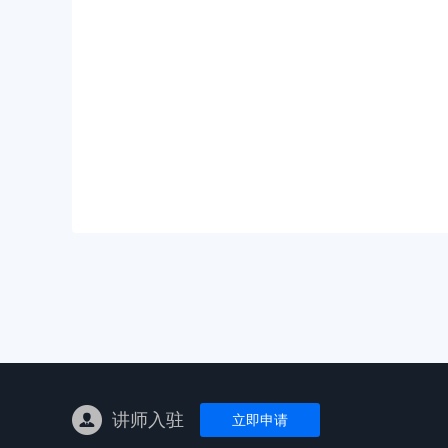
亚马逊陪跑
TK东南亚
亚马逊孵化
TK线下课
线下特训营
独立站课程
讲师入驻
立即申请
新平台课程