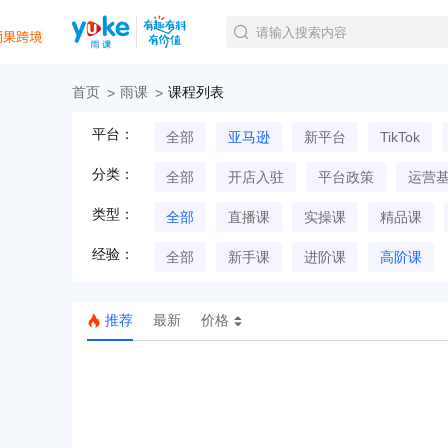
首页
雨课
课程列表
官方课程
平台：
全部
亚马逊
新平台
TikTok
精品课程
直播课程
分类：
全部
开店入驻
平台政策
运营
Tiktok航海会员
线下培训
类型：
全部
直播课
实操课
精品课
白金会员
经验：
钻石会员
全部
新手课
进阶课
高阶课
推荐
最新
价格
TK美区