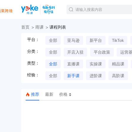
首页
雨课
课程列表
官方课程
平台：
全部
亚马逊
新平台
TikTok
精品课程
直播课程
分类：
全部
开店入驻
平台政策
运营
Tiktok航海会员
线下培训
类型：
全部
直播课
实操课
精品课
白金会员
经验：
钻石会员
全部
新手课
进阶课
高阶课
推荐
最新
价格
TK美区