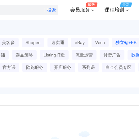
最热
最新
会员服务
课程培训
搜索
美客多
Shopee
速卖通
eBay
Wish
独立站+FB
基础
选品策略
Listing打造
流量运营
付费广告
数
官方课
陪跑服务
开店服务
系列课
白金会员专区