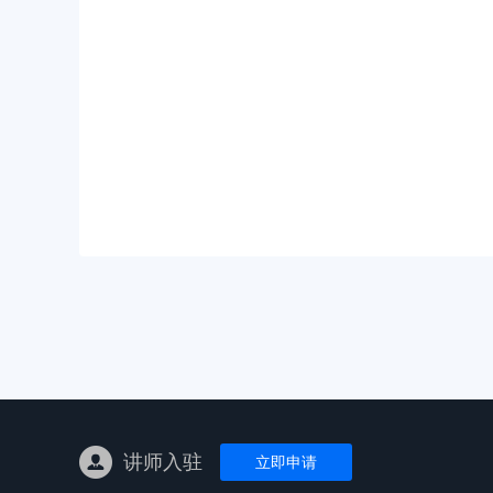
亚马逊陪跑
TK东南亚
亚马逊孵化
TK线下课
线下特训营
独立站课程
讲师入驻
立即申请
新平台课程