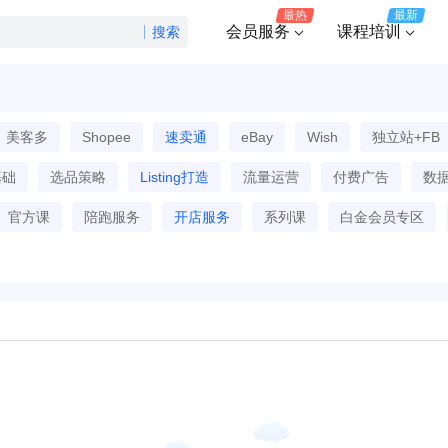
最热
最新
会员服务
课程培训
搜索
美客多
Shopee
速卖通
eBay
Wish
独立站+FB
基础
选品策略
Listing打造
流量运营
付费广告
数
官方课
陪跑服务
开店服务
系列课
白金会员专区