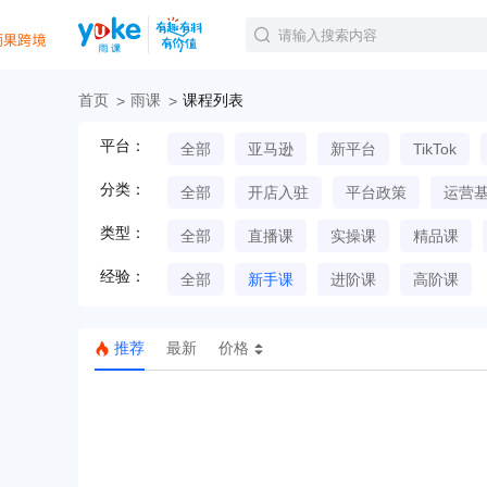
首页
雨课
课程列表
官方课程
平台：
全部
亚马逊
新平台
TikTok
精品课程
直播课程
分类：
全部
开店入驻
平台政策
运营
Tiktok航海会员
线下培训
类型：
全部
直播课
实操课
精品课
白金会员
经验：
钻石会员
全部
新手课
进阶课
高阶课
推荐
最新
价格
TK美区