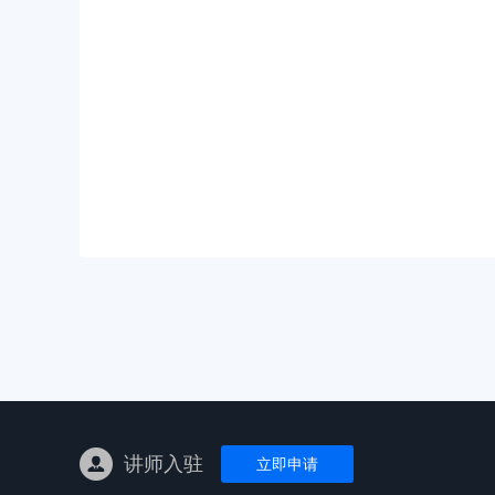
亚马逊陪跑
TK东南亚
亚马逊孵化
TK线下课
线下特训营
独立站课程
讲师入驻
立即申请
新平台课程