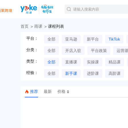
首页
雨课
课程列表
官方课程
平台：
全部
亚马逊
新平台
TikTok
精品课程
直播课程
分类：
全部
开店入驻
平台政策
运营
Tiktok航海会员
线下培训
类型：
全部
直播课
实操课
精品课
白金会员
经验：
钻石会员
全部
新手课
进阶课
高阶课
推荐
最新
价格
TK美区