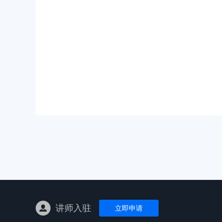
亚马逊陪跑
TK东南亚
亚马逊孵化
TK线下课
线下特训营
独立站课程
讲师入驻
立即申请
新平台课程