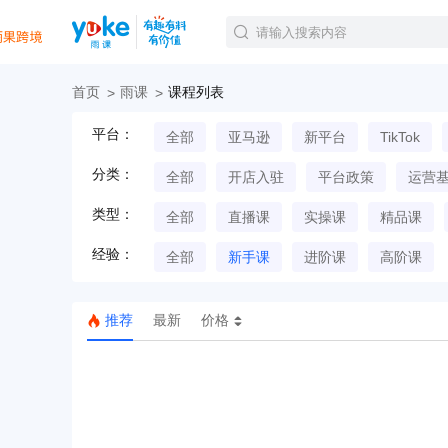
首页
雨课
课程列表
官方课程
平台：
全部
亚马逊
新平台
TikTok
精品课程
直播课程
分类：
全部
开店入驻
平台政策
运营
Tiktok航海会员
线下培训
类型：
全部
直播课
实操课
精品课
白金会员
经验：
钻石会员
全部
新手课
进阶课
高阶课
推荐
最新
价格
TK美区