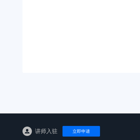
亚马逊陪跑
TK东南亚
亚马逊孵化
TK线下课
线下特训营
独立站课程
讲师入驻
立即申请
新平台课程