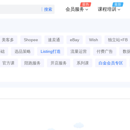
最热
最新
会员服务
课程培训
搜索
美客多
Shopee
速卖通
eBay
Wish
独立站+FB
基础
选品策略
Listing打造
流量运营
付费广告
数
官方课
陪跑服务
开店服务
系列课
白金会员专区