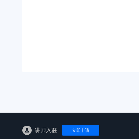
亚马逊陪跑
TK东南亚
亚马逊孵化
TK线下课
线下特训营
独立站课程
讲师入驻
立即申请
新平台课程