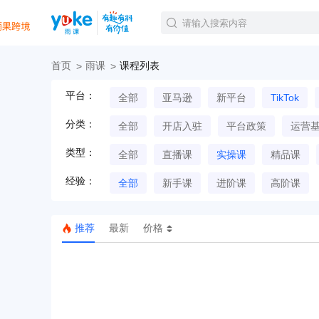
首页
雨课
课程列表
官方课程
平台：
全部
亚马逊
新平台
TikTok
精品课程
直播课程
分类：
全部
开店入驻
平台政策
运营
Tiktok航海会员
线下培训
类型：
全部
直播课
实操课
精品课
白金会员
经验：
钻石会员
全部
新手课
进阶课
高阶课
推荐
最新
价格
TK美区