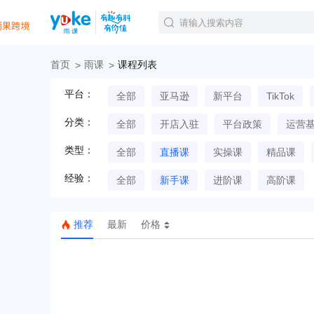
首页
雨课
课程列表
官方课程
平台：
全部
亚马逊
新平台
TikTok
精品课程
直播课程
分类：
全部
开店入驻
平台政策
运营
Tiktok航海会员
线下培训
类型：
全部
直播课
实操课
精品课
白金会员
经验：
钻石会员
全部
新手课
进阶课
高阶课
推荐
最新
价格
TK美区