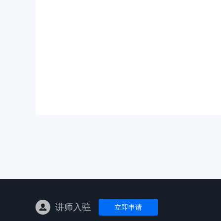
亚马逊陪跑
TK东南亚
亚马逊孵化
TK线下课
线下特训营
独立站课程
讲师入驻
立即申请
新平台课程