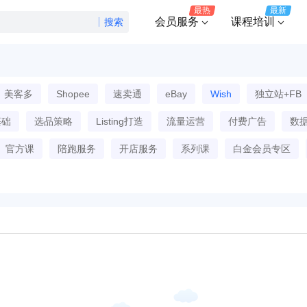
最热
最新
会员服务
课程培训
搜索
美客多
Shopee
速卖通
eBay
Wish
独立站+FB
基础
选品策略
Listing打造
流量运营
付费广告
数
官方课
陪跑服务
开店服务
系列课
白金会员专区