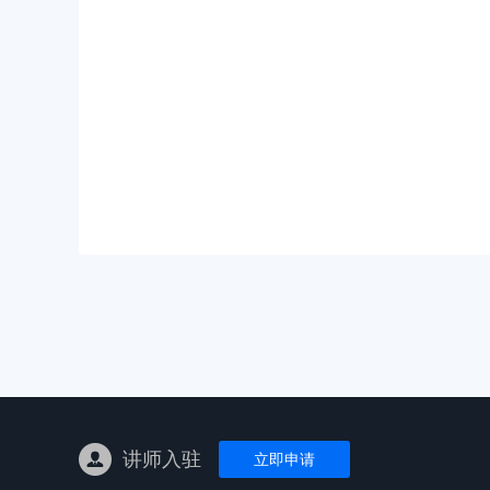
亚马逊陪跑
TK东南亚
亚马逊孵化
TK线下课
线下特训营
独立站课程
讲师入驻
立即申请
新平台课程