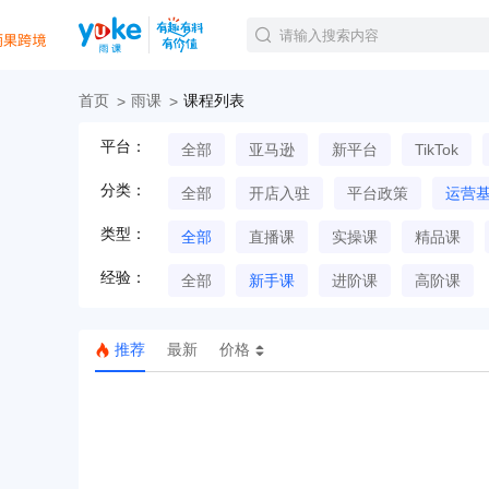
首页
雨课
课程列表
官方课程
平台：
全部
亚马逊
新平台
TikTok
精品课程
直播课程
分类：
全部
开店入驻
平台政策
运营
Tiktok航海会员
线下培训
类型：
全部
直播课
实操课
精品课
白金会员
经验：
钻石会员
全部
新手课
进阶课
高阶课
推荐
最新
价格
TK美区