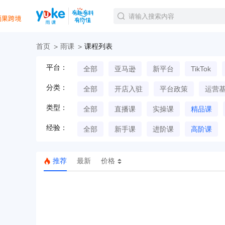
首页
雨课
课程列表
官方课程
平台：
全部
亚马逊
新平台
TikTok
精品课程
直播课程
分类：
全部
开店入驻
平台政策
运营
Tiktok航海会员
线下培训
类型：
全部
直播课
实操课
精品课
白金会员
经验：
钻石会员
全部
新手课
进阶课
高阶课
推荐
最新
价格
TK美区