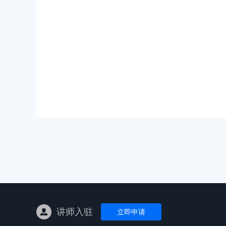
亚马逊陪跑
TK东南亚
亚马逊孵化
TK线下课
线下特训营
独立站课程
讲师入驻
立即申请
新平台课程