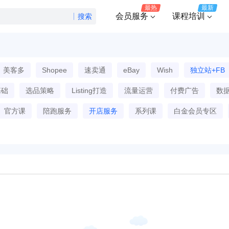
最热
最新
会员服务
课程培训
搜索
美客多
Shopee
速卖通
eBay
Wish
独立站+FB
基础
选品策略
Listing打造
流量运营
付费广告
数
官方课
陪跑服务
开店服务
系列课
白金会员专区