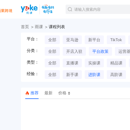
首页
雨课
课程列表
官方课程
平台：
全部
亚马逊
新平台
TikTok
精品课程
直播课程
分类：
全部
开店入驻
平台政策
运营
Tiktok航海会员
线下培训
类型：
全部
直播课
实操课
精品课
白金会员
经验：
钻石会员
全部
新手课
进阶课
高阶课
推荐
最新
价格
TK美区