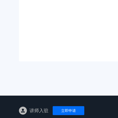
亚马逊陪跑
TK东南亚
亚马逊孵化
TK线下课
线下特训营
独立站课程
讲师入驻
立即申请
新平台课程