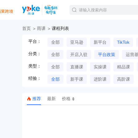
首页
雨课
课程列表
官方课程
平台：
全部
亚马逊
新平台
TikTok
精品课程
直播课程
分类：
全部
开店入驻
平台政策
运营
Tiktok航海会员
线下培训
类型：
全部
直播课
实操课
精品课
白金会员
经验：
钻石会员
全部
新手课
进阶课
高阶课
推荐
最新
价格
TK美区