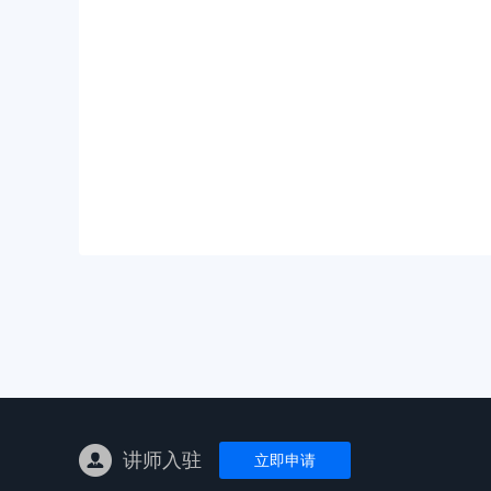
亚马逊陪跑
TK东南亚
亚马逊孵化
TK线下课
线下特训营
独立站课程
讲师入驻
立即申请
新平台课程