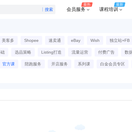
最热
最新
会员服务
课程培训
搜索
美客多
Shopee
速卖通
eBay
Wish
独立站+FB
基础
选品策略
Listing打造
流量运营
付费广告
数
官方课
陪跑服务
开店服务
系列课
白金会员专区