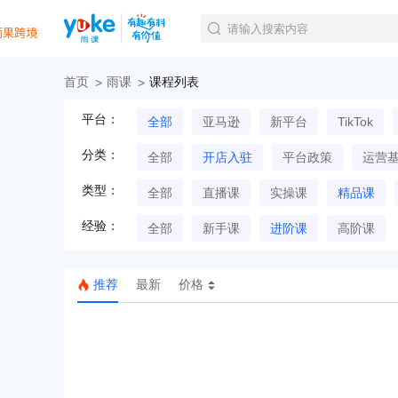
首页
雨课
课程列表
官方课程
平台：
全部
亚马逊
新平台
TikTok
精品课程
直播课程
分类：
全部
开店入驻
平台政策
运营
Tiktok航海会员
线下培训
类型：
全部
直播课
实操课
精品课
白金会员
经验：
钻石会员
全部
新手课
进阶课
高阶课
推荐
最新
价格
TK美区