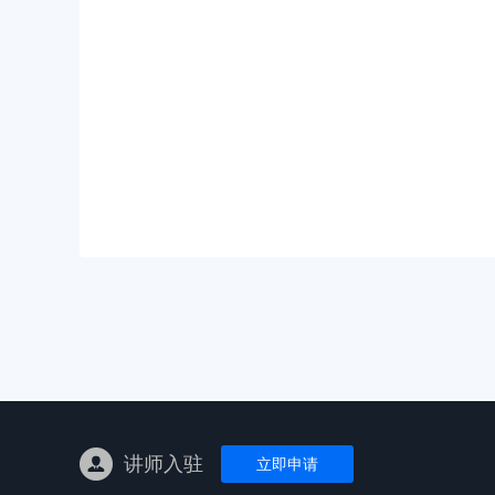
亚马逊陪跑
TK东南亚
亚马逊孵化
TK线下课
线下特训营
独立站课程
讲师入驻
立即申请
新平台课程