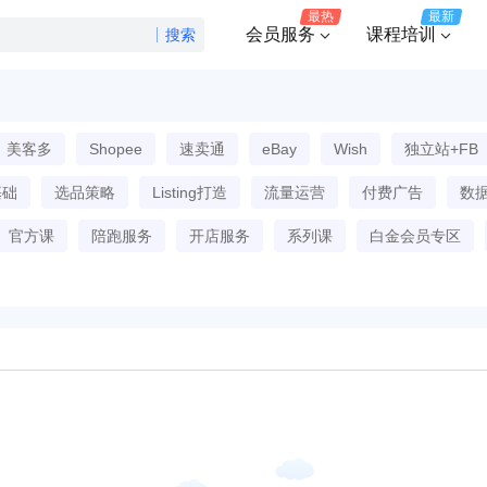
最热
最新
会员服务
课程培训
搜索
美客多
Shopee
速卖通
eBay
Wish
独立站+FB
基础
选品策略
Listing打造
流量运营
付费广告
数
官方课
陪跑服务
开店服务
系列课
白金会员专区