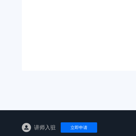
亚马逊陪跑
TK东南亚
亚马逊孵化
TK线下课
线下特训营
独立站课程
讲师入驻
立即申请
新平台课程