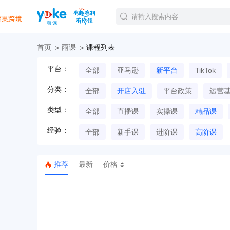
首页
雨课
课程列表
官方课程
平台：
全部
亚马逊
新平台
TikTok
精品课程
直播课程
分类：
全部
开店入驻
平台政策
运营
Tiktok航海会员
线下培训
类型：
全部
直播课
实操课
精品课
白金会员
经验：
钻石会员
全部
新手课
进阶课
高阶课
推荐
最新
价格
TK美区