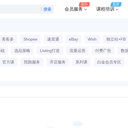
最热
最新
会员服务
课程培训
搜索
美客多
Shopee
速卖通
eBay
Wish
独立站+FB
基础
选品策略
Listing打造
流量运营
付费广告
数
官方课
陪跑服务
开店服务
系列课
白金会员专区