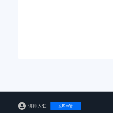
亚马逊陪跑
TK东南亚
亚马逊孵化
TK线下课
线下特训营
独立站课程
讲师入驻
立即申请
新平台课程