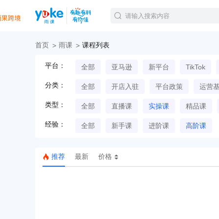
首页
雨课
课程列表
官方课程
平台：
全部
亚马逊
新平台
TikTok
精品课程
直播课程
分类：
全部
开店入驻
平台政策
运营
Tiktok航海会员
线下培训
类型：
全部
直播课
实操课
精品课
白金会员
经验：
钻石会员
全部
新手课
进阶课
高阶课
推荐
最新
价格
TK美区