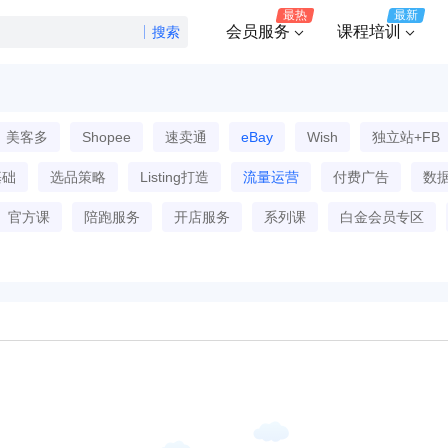
最热
最新
会员服务
课程培训
搜索
美客多
Shopee
速卖通
eBay
Wish
独立站+FB
基础
选品策略
Listing打造
流量运营
付费广告
数
官方课
陪跑服务
开店服务
系列课
白金会员专区