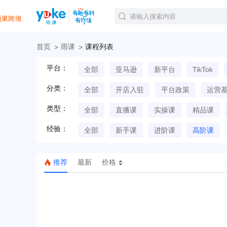
首页
雨课
课程列表
官方课程
平台：
全部
亚马逊
新平台
TikTok
精品课程
直播课程
分类：
全部
开店入驻
平台政策
运营
Tiktok航海会员
线下培训
类型：
全部
直播课
实操课
精品课
白金会员
经验：
钻石会员
全部
新手课
进阶课
高阶课
推荐
最新
价格
TK美区