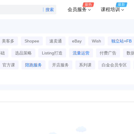
最热
最新
会员服务
课程培训
搜索
美客多
Shopee
速卖通
eBay
Wish
独立站+FB
基础
选品策略
Listing打造
流量运营
付费广告
数
官方课
陪跑服务
开店服务
系列课
白金会员专区