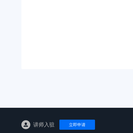
亚马逊陪跑
TK东南亚
亚马逊孵化
TK线下课
线下特训营
独立站课程
讲师入驻
立即申请
新平台课程