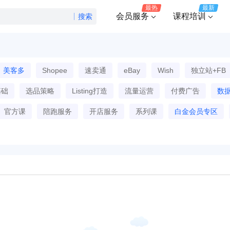
最热
最新
会员服务
课程培训
搜索
美客多
Shopee
速卖通
eBay
Wish
独立站+FB
基础
选品策略
Listing打造
流量运营
付费广告
数
官方课
陪跑服务
开店服务
系列课
白金会员专区