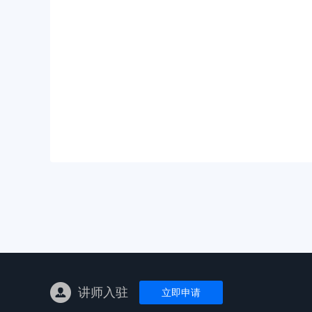
亚马逊陪跑
TK东南亚
亚马逊孵化
TK线下课
线下特训营
独立站课程
讲师入驻
立即申请
新平台课程