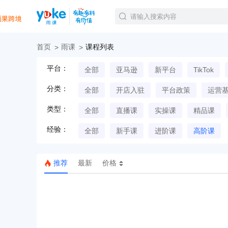
首页
雨课
课程列表
官方课程
平台：
全部
亚马逊
新平台
TikTok
精品课程
直播课程
分类：
全部
开店入驻
平台政策
运营
Tiktok航海会员
线下培训
类型：
全部
直播课
实操课
精品课
白金会员
经验：
钻石会员
全部
新手课
进阶课
高阶课
推荐
最新
价格
TK美区