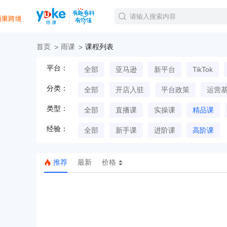
首页
雨课
课程列表
官方课程
平台：
全部
亚马逊
新平台
TikTok
精品课程
直播课程
分类：
全部
开店入驻
平台政策
运营
Tiktok航海会员
线下培训
类型：
全部
直播课
实操课
精品课
白金会员
经验：
钻石会员
全部
新手课
进阶课
高阶课
推荐
最新
价格
TK美区