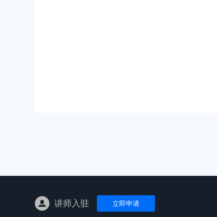
亚马逊陪跑
TK东南亚
亚马逊孵化
TK线下课
线下特训营
独立站课程
讲师入驻
立即申请
新平台课程