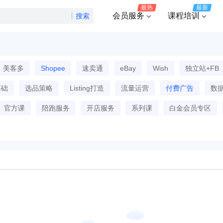
最热
最新
会员服务
课程培训
搜索
美客多
Shopee
速卖通
eBay
Wish
独立站+FB
基础
选品策略
Listing打造
流量运营
付费广告
数
官方课
陪跑服务
开店服务
系列课
白金会员专区