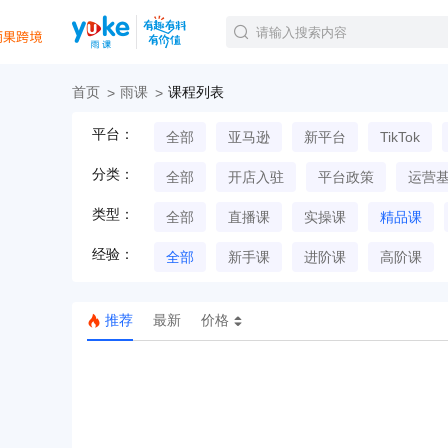
首页
雨课
课程列表
官方课程
平台：
全部
亚马逊
新平台
TikTok
精品课程
直播课程
分类：
全部
开店入驻
平台政策
运营
Tiktok航海会员
线下培训
类型：
全部
直播课
实操课
精品课
白金会员
经验：
钻石会员
全部
新手课
进阶课
高阶课
推荐
最新
价格
TK美区