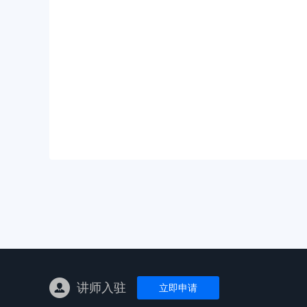
亚马逊陪跑
TK东南亚
亚马逊孵化
TK线下课
线下特训营
独立站课程
讲师入驻
立即申请
新平台课程