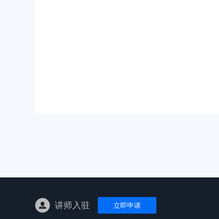
亚马逊陪跑
TK东南亚
亚马逊孵化
TK线下课
线下特训营
独立站课程
讲师入驻
立即申请
新平台课程