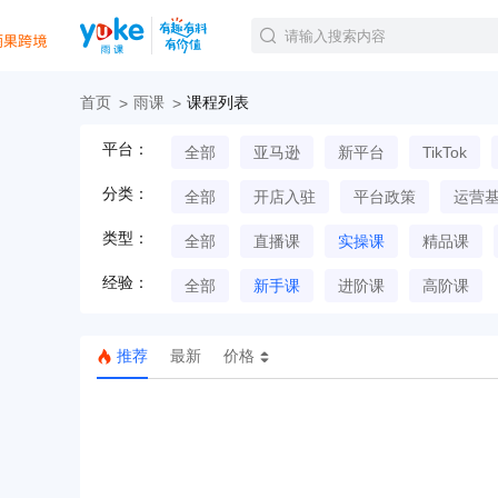
首页
雨课
课程列表
官方课程
平台：
全部
亚马逊
新平台
TikTok
精品课程
直播课程
分类：
全部
开店入驻
平台政策
运营
Tiktok航海会员
线下培训
类型：
全部
直播课
实操课
精品课
白金会员
经验：
钻石会员
全部
新手课
进阶课
高阶课
推荐
最新
价格
TK美区