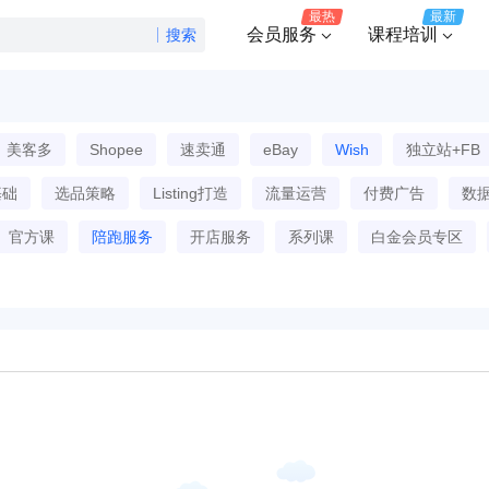
最热
最新
会员服务
课程培训
搜索
美客多
Shopee
速卖通
eBay
Wish
独立站+FB
基础
选品策略
Listing打造
流量运营
付费广告
数
官方课
陪跑服务
开店服务
系列课
白金会员专区