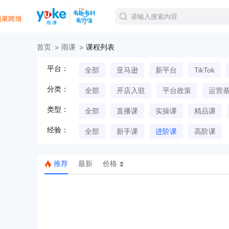
首页
雨课
课程列表
官方课程
平台：
全部
亚马逊
新平台
TikTok
精品课程
直播课程
分类：
全部
开店入驻
平台政策
运营
Tiktok航海会员
线下培训
类型：
全部
直播课
实操课
精品课
白金会员
经验：
钻石会员
全部
新手课
进阶课
高阶课
推荐
最新
价格
TK美区