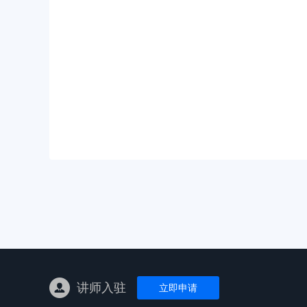
亚马逊陪跑
TK东南亚
亚马逊孵化
TK线下课
线下特训营
独立站课程
讲师入驻
立即申请
新平台课程