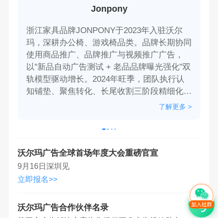
Jonpony
浙江家具品牌JONPONY于2023年入驻沃尔
2
玛，深耕办公椅、游戏椅品类。品牌长期协同
启
使用商品推广、品牌推广与视频推广广告，
动
以"新品自动广告测试 + 老品品牌曝光强化"双
广
轨模型驱动增长。2024年旺季，团队执行认
品
知铺垫、聚焦转化、长尾收割三阶段精细化策
斗
略，成功承接流量高峰。最终实现广告归因销
元
了解更多 >
售额 253 万美元，总曝光量 8838 万，ROAS
半
达15.14，跃升为沃尔玛功能沙发品类 GMV榜
类
首。
沃尔玛广告全球首场年度大会重磅官宣
9月16日深圳见
立即报名>>
沃尔玛广告合作伙伴名录