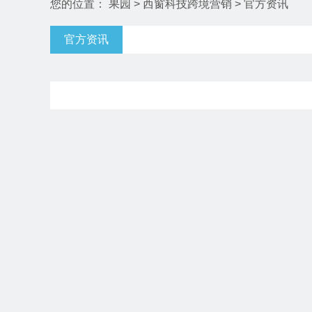
您的位置：
果园
>
西窗科技跨境营销
>
官方资讯
AI营销
雨果APP
AI客服
官方资讯
AI活动
AI实战案例
AI活动回顾