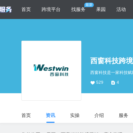
最新
首页
跨境平台
找服务
果园
活动
资料库
新手开店
西窗科技跨境
精选AI工具
亚马逊宝典
AI内容创作
西窗科技是一家科技赋
跨境社群
AI文案生成
529
4
AI图像生成
Temu
AI视频制作
AI音频处理
跨境导航
首页
资讯
实操
介绍
服务
AI办公自动化
TK宝典
AI选品