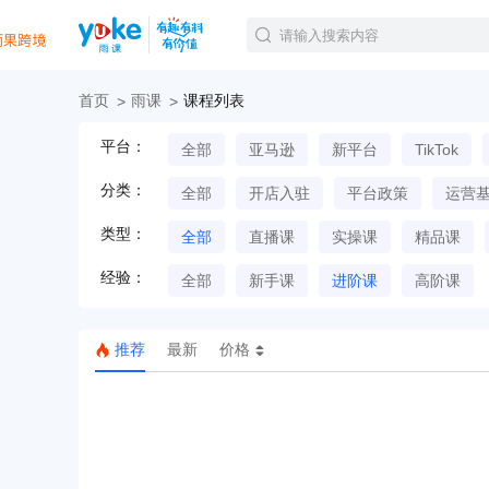
首页
雨课
课程列表
官方课程
平台：
全部
亚马逊
新平台
TikTok
精品课程
直播课程
分类：
全部
开店入驻
平台政策
运营
Tiktok航海会员
线下培训
类型：
全部
直播课
实操课
精品课
白金会员
经验：
钻石会员
全部
新手课
进阶课
高阶课
推荐
最新
价格
TK美区