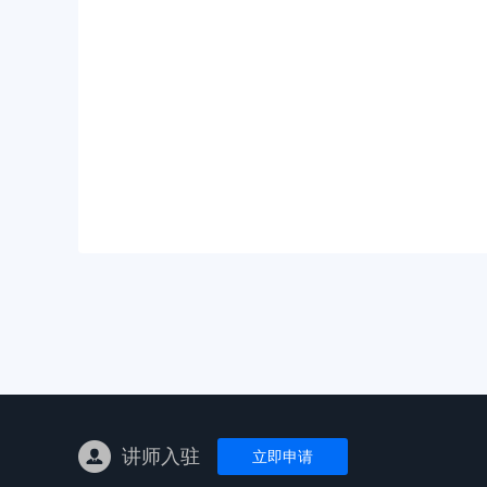
亚马逊陪跑
TK东南亚
亚马逊孵化
TK线下课
线下特训营
独立站课程
讲师入驻
立即申请
新平台课程