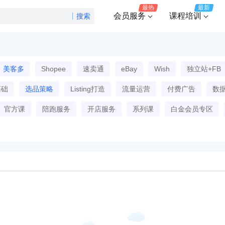
最热
最新
会员服务
课程培训
搜索
美客多
Shopee
速卖通
eBay
Wish
独立站+FB
基础
选品策略
Listing打造
流量运营
付费广告
数
官方课
陪跑服务
开店服务
系列课
白金会员专区