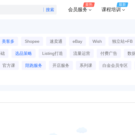
最热
最新
会员服务
课程培训
搜索
美客多
Shopee
速卖通
eBay
Wish
独立站+FB
基础
选品策略
Listing打造
流量运营
付费广告
数
官方课
陪跑服务
开店服务
系列课
白金会员专区