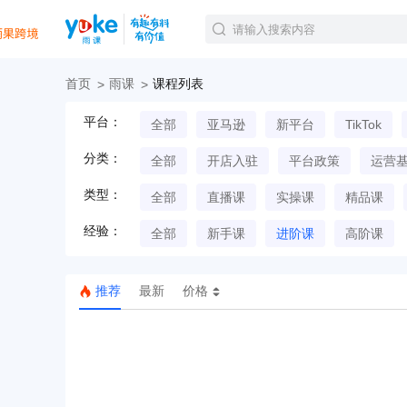
首页
雨课
课程列表
官方课程
平台：
全部
亚马逊
新平台
TikTok
精品课程
直播课程
分类：
全部
开店入驻
平台政策
运营
Tiktok航海会员
线下培训
类型：
全部
直播课
实操课
精品课
白金会员
经验：
钻石会员
全部
新手课
进阶课
高阶课
推荐
最新
价格
TK美区