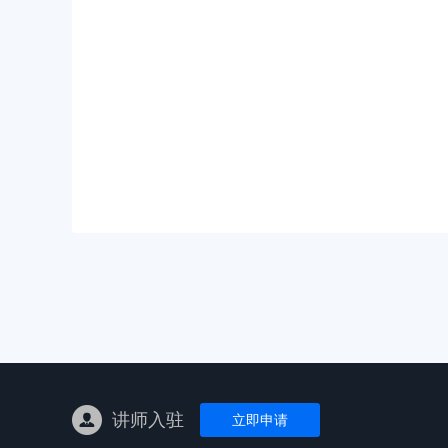
亚马逊陪跑
TK东南亚
亚马逊孵化
TK线下课
线下特训营
独立站课程
讲师入驻
立即申请
新平台课程