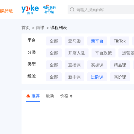
首页
雨课
课程列表
官方课程
平台：
全部
亚马逊
新平台
TikTok
精品课程
直播课程
分类：
全部
开店入驻
平台政策
运营
Tiktok航海会员
线下培训
类型：
全部
直播课
实操课
精品课
白金会员
经验：
钻石会员
全部
新手课
进阶课
高阶课
推荐
最新
价格
TK美区