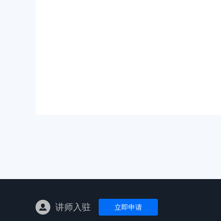
亚马逊陪跑
TK东南亚
亚马逊孵化
TK线下课
线下特训营
独立站课程
讲师入驻
立即申请
新平台课程