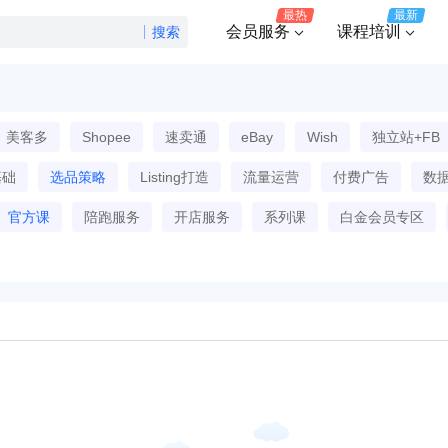
最热
最新
会员服务
课程培训
搜索
美客多
Shopee
速卖通
eBay
Wish
独立站+FB
基础
选品策略
Listing打造
流量运营
付费广告
数
官方课
陪跑服务
开店服务
系列课
白金会员专区