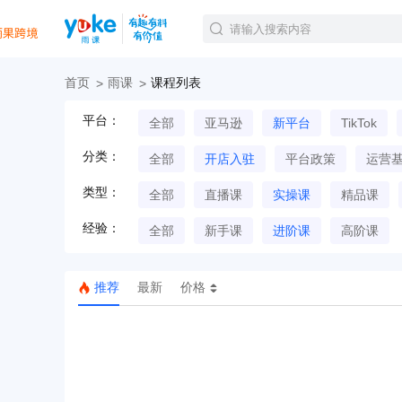
首页
雨课
课程列表
官方课程
平台：
全部
亚马逊
新平台
TikTok
精品课程
直播课程
分类：
全部
开店入驻
平台政策
运营
Tiktok航海会员
线下培训
类型：
全部
直播课
实操课
精品课
白金会员
经验：
钻石会员
全部
新手课
进阶课
高阶课
推荐
最新
价格
TK美区