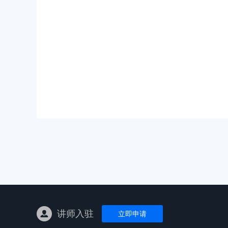
亚马逊陪跑
TK东南亚
亚马逊孵化
TK线下课
线下特训营
独立站课程
讲师入驻
立即申请
新平台课程