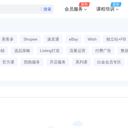
最热
最新
会员服务
课程培训
搜索
美客多
Shopee
速卖通
eBay
Wish
独立站+FB
基础
选品策略
Listing打造
流量运营
付费广告
数
官方课
陪跑服务
开店服务
系列课
白金会员专区