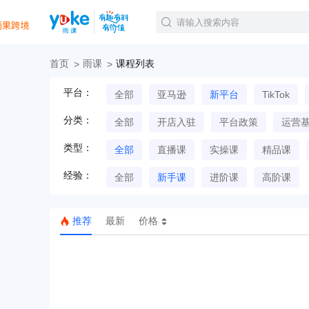
首页
雨课
课程列表
官方课程
平台：
全部
亚马逊
新平台
TikTok
精品课程
直播课程
分类：
全部
开店入驻
平台政策
运营
Tiktok航海会员
线下培训
类型：
全部
直播课
实操课
精品课
白金会员
经验：
钻石会员
全部
新手课
进阶课
高阶课
推荐
最新
价格
TK美区