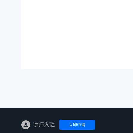
亚马逊陪跑
TK东南亚
亚马逊孵化
TK线下课
线下特训营
独立站课程
讲师入驻
立即申请
新平台课程