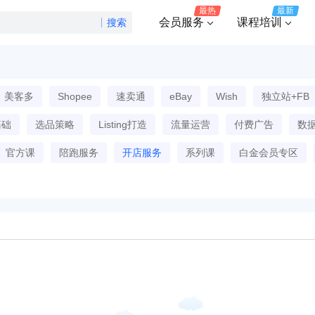
最热
最新
会员服务
课程培训
搜索
美客多
Shopee
速卖通
eBay
Wish
独立站+FB
基础
选品策略
Listing打造
流量运营
付费广告
数
官方课
陪跑服务
开店服务
系列课
白金会员专区