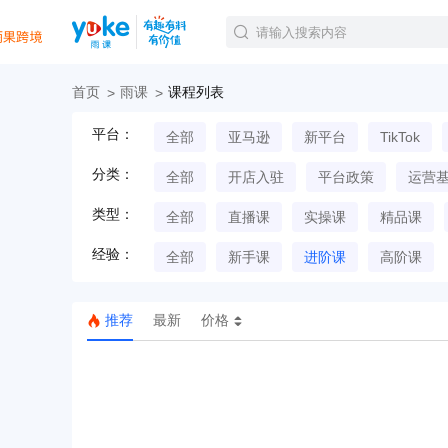
首页
雨课
课程列表
官方课程
平台：
全部
亚马逊
新平台
TikTok
精品课程
直播课程
分类：
全部
开店入驻
平台政策
运营
Tiktok航海会员
线下培训
类型：
全部
直播课
实操课
精品课
白金会员
经验：
钻石会员
全部
新手课
进阶课
高阶课
推荐
最新
价格
TK美区