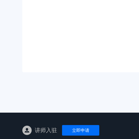
亚马逊陪跑
TK东南亚
亚马逊孵化
TK线下课
线下特训营
独立站课程
讲师入驻
立即申请
新平台课程