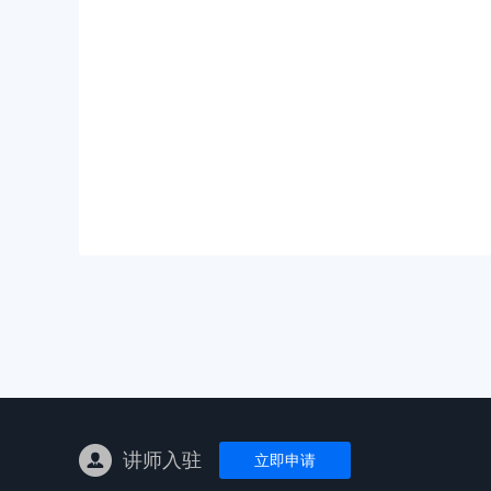
亚马逊陪跑
TK东南亚
亚马逊孵化
TK线下课
线下特训营
独立站课程
讲师入驻
立即申请
新平台课程