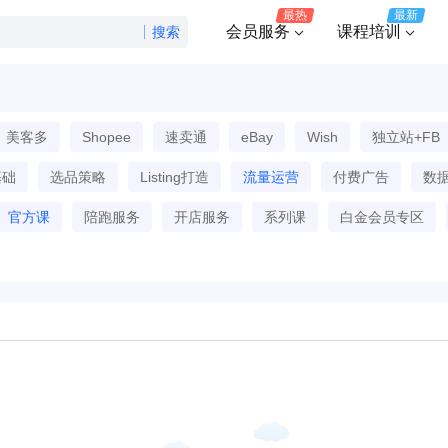
最热
最新
会员服务
课程培训
搜索
美客多
Shopee
速卖通
eBay
Wish
独立站+FB
基础
选品策略
Listing打造
流量运营
付费广告
数
官方课
陪跑服务
开店服务
系列课
白金会员专区