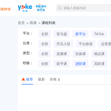
首页
雨课
课程列表
官方课程
平台：
全部
亚马逊
新平台
TikTok
精品课程
直播课程
分类：
全部
开店入驻
平台政策
运营
Tiktok航海会员
线下培训
类型：
全部
直播课
实操课
精品课
白金会员
经验：
钻石会员
全部
新手课
进阶课
高阶课
推荐
最新
价格
TK美区