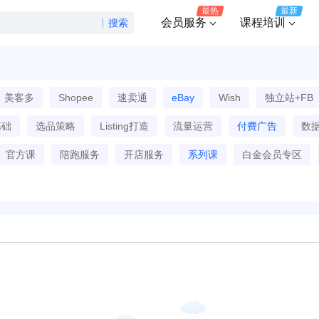
最热
最新
会员服务
课程培训
搜索
美客多
Shopee
速卖通
eBay
Wish
独立站+FB
基础
选品策略
Listing打造
流量运营
付费广告
数
官方课
陪跑服务
开店服务
系列课
白金会员专区