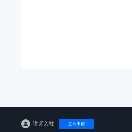
亚马逊陪跑
TK东南亚
亚马逊孵化
TK线下课
线下特训营
独立站课程
讲师入驻
立即申请
新平台课程