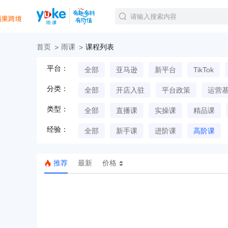
首页
雨课
课程列表
官方课程
平台：
全部
亚马逊
新平台
TikTok
精品课程
直播课程
分类：
全部
开店入驻
平台政策
运营
Tiktok航海会员
线下培训
类型：
全部
直播课
实操课
精品课
白金会员
经验：
钻石会员
全部
新手课
进阶课
高阶课
推荐
最新
价格
TK美区