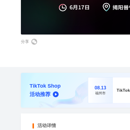
k
T
O
o
z
全
选
物
海
申
软
跨
知
供
k
o
球
品
流
外
诉
件
境
识
应
立即报名
开
n
美
开
工
服
营
服
工
收
产
链
店
开
客
店
具
务
销
务
具
款
权
全
雨课官网
加入社群
店
多
托
开
S
管
近
业务咨询
店
h
分享
o
立即报名
立即报名
立即报名
立即报名
立即报名
雨
期
p
C
e
o
课
活
加入社群
加入社群
加入社群
加入社群
加入社群
e
u
立即报名
开
p
独
近
精
近
动
近
近
W
店
a
i
立
期
品
期
查
期
期
活动咨询
n
l
g
d
沃
站
近
活
线
直
看
活
活
b
尔
TikTok Shop
e
玛
08.13
近
期
动
下
播
更
动
动
TikT
r
开
e
福州市
活动推荐
r
店
M
期
产
查
小
查
多
查
查
i
A
e
G
W
活
业
看
班
看
>
看
看
s
开
a
店
y
动
带
更
课
更
更
更
f
活
多
更
多
多
多
a
活动详情
i