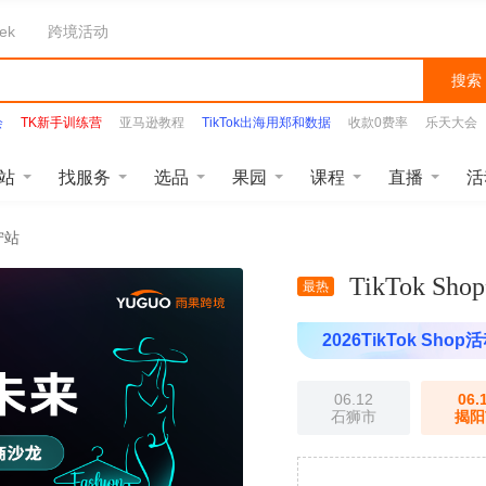
ek
跨境活动
搜索
会
TK新手训练营
亚马逊教程
TikTok出海用郑和数据
收款0费率
乐天大会
站
找服务
选品
果园
课程
直播
活
宁站
TikTok 
最热
2026TikTok Shop
06.12
06.
石狮市
揭阳