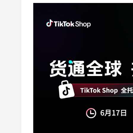
动
>
多
>
>
r
开
查
场
店
看
次
A
A
加
获
开
A
欧
乐
亚
D
T
C
J
W
更
I
I
入
取
店
I
洲
天
马
T
K
o
u
a
工
大
A
A
季
全
F
F
T
G
G
S
T
1
出
招
逊
C
招
u
m
y
多
作
模
I
I
链
B
B
i
o
o
h
a
0
海
商
峰
增
商
p
i
f
坊
型
社
活
增
e
T
T
a
M
酷
Y
广
流
k
o
o
o
b
0
>
峰
会
会
长
会
a
a
a
广
群
动
效
M
K
K
m
e
澎
2
告
量
T
g
g
p
o
+爆
会
沙
n
沙
i
T
空
百
亚
京
万
S
菜
活
品
专
开
亚
T
独
品
场
A
精
+独
a
t
蓝
新
>
开
扶
o
l
l
i
o
款
龙
g
龙
r
i
中
世
马
东
里
I
鸟
动
类
题
店
马
i
立
牌
G
准
立
z
a
海
模
户
持
k
e
e
f
l
大
峰
k
云
集
逊
物
汇
S
海
日
活
活
季
逊
k
站
出
招
投
站
o
峰
掘
式
S
y
a
会
会
沃
T
汇
团
智
流
A
外
历
动
动
T
出
海
商
流
n
会
金
E
尔
T
沃
T
扶
美
亚
S
O
o
库
海
仓
o
海
重
学
O
玛
K
尔
K
持
客
马
h
z
k
外
k
塑
堂
扶
美
玛
东
计
多
逊
o
o
e
仓
持
区
陪
南
划
陪
陪
p
n
M
陪
跑
亚
跑
跑
e
陪
A
跑
e
跑
G
C
陪
o
跑
u
合
C
选
A
全
产
p
规
I
品
I
品
业
a
专
P
中
选
类
带
n
场
S
心
品
采
探
g
宠
购
厂