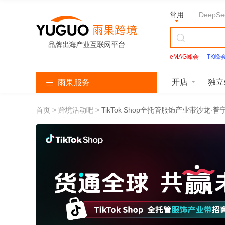
常用
DeepSe
eMAG峰会
TK峰
Facebook
开店
独立
雨果服务
首页
跨境活动吧
TikTok Shop全托管服饰产业带沙龙·普
亚
T
S
L
韩
美
独
沃
速
马
i
h
a
国
客
立
尔
卖
逊
k
o
z
找
多
站
玛
通
服
T
p
a
服
服
服
服
服
务
o
e
d
务
务
务
务
务
k
e
a
服
服
服
务
务
务
亚
马
逊
开
T
店
i