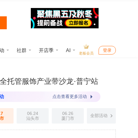
动
社群
开店季
AI
登录
老板会员
Shop全托管服饰产业带沙龙·普宁站
活动
点击查看更多活动
17
06.24
06.26
全部活动
市
汕头市
厦门市