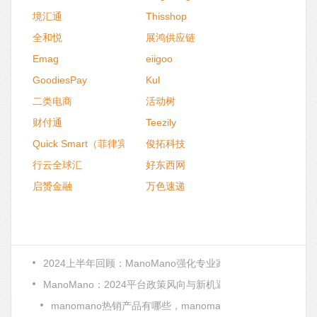
境汇通
Thisshop
全和悦
展鸿供应链
Emag
eiigoo
GoodiesPay
Kul
二类电商
活动树
财付通
Teezily
Quick Smart（菲律宾捷智云仓）
俊拓科技
行云全球汇
好东西网
启赟金融
万色速递
2024上半年回顾：ManoMano强化专业家装平台定位，释放
ManoMano：2024平台政策风向与新机遇盘点
manomano热销产品有哪些，manomano平台优势有哪些