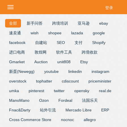
登录
全部
新手问答
跨境培训
亚马逊
ebay
速卖通
wish
shopee
lazada
google
facebook
自建站
SEO
支付
Shopify
进口电商
敦煌网
软件工具
跨境收款
Gmarket
Auction
unit808
Etsy
新蛋(Newegg)
youtube
linkedin
instagram
overstock
tophatter
cdiscount
priceminister
umka
pinterest
twitter
opensky
real.de
ManoMano
Ozon
Fordeal
法国乐天
Fnac&Darty
站外引流
Mercado Libre
ERP
Cross Commerce Store
nocnoc
allegro