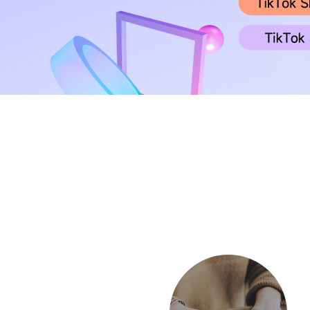
k
T
O
o
z
全
选
物
海
申
软
跨
知
供
k
o
球
品
流
外
诉
件
境
识
应
立即报名
开
n
美
开
工
服
营
服
工
收
产
链
店
开
客
店
具
务
销
务
具
款
权
全
雨课官网
加入社群
店
多
托
开
S
管
近
业务咨询
店
h
o
立即报名
立即报名
立即报名
立即报名
立即报名
雨
期
p
C
e
o
课
活
加入社群
加入社群
加入社群
加入社群
加入社群
e
u
立即报名
开
p
独
近
精
近
动
近
近
W
店
a
i
立
期
品
期
查
期
期
活动咨询
n
l
g
d
沃
站
近
活
线
直
看
活
活
b
尔
e
玛
近
期
动
下
播
更
动
动
r
开
e
r
店
M
期
产
查
小
查
多
查
查
i
A
e
G
W
活
业
看
班
看
>
看
看
s
开
a
店
y
动
带
更
课
更
更
更
f
活
多
更
多
多
多
a
i