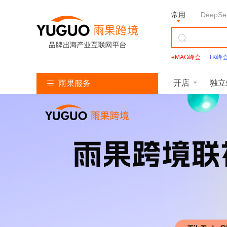
常用
DeepSe
eMAG峰会
TK峰
Facebook
开店
独立
雨果服务
亚
T
S
L
韩
美
独
沃
速
马
i
h
a
国
客
立
尔
卖
逊
k
o
z
找
多
站
玛
通
服
T
p
a
服
服
服
服
服
务
o
e
d
务
务
务
务
务
k
e
a
服
服
服
务
务
务
亚
马
逊
开
T
店
i