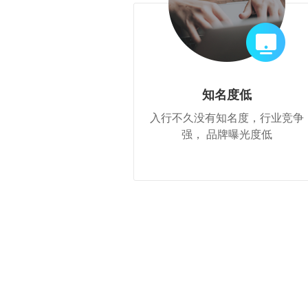
动
>
多
>
>
r
开
查
场
店
看
次
A
A
加
获
开
A
欧
乐
亚
D
T
C
J
W
更
I
I
入
取
店
I
洲
天
马
T
K
o
u
a
工
大
A
A
季
全
F
F
T
G
G
S
T
1
出
招
逊
C
招
u
m
y
多
知名度低
作
模
I
I
链
B
B
i
o
o
h
a
0
海
商
峰
增
商
p
i
f
坊
型
社
活
增
e
T
T
a
M
酷
Y
广
流
k
o
o
o
b
0
>
峰
会
会
长
会
a
a
a
入行不久没有知名度，行业竞争
广
群
动
效
M
K
K
m
e
澎
2
告
量
T
g
g
p
o
+爆
会
沙
n
沙
i
T
空
百
亚
京
万
S
菜
活
品
专
开
亚
T
独
品
场
A
精
+独
a
t
蓝
新
>
开
扶
o
l
l
i
o
款
龙
g
龙
r
强， 品牌曝光度低
i
中
世
马
东
里
I
鸟
动
类
题
店
马
i
立
牌
G
准
立
z
a
海
模
户
持
k
e
e
f
l
大
峰
k
云
集
逊
物
汇
S
海
日
活
活
季
逊
k
站
出
招
投
站
o
峰
掘
式
S
y
a
会
会
沃
T
汇
团
智
流
A
外
历
动
动
T
出
海
商
流
n
会
金
E
尔
T
沃
T
扶
美
亚
S
O
o
库
海
仓
o
海
重
学
O
玛
K
尔
K
持
客
马
h
z
k
外
k
塑
堂
扶
美
玛
东
计
多
逊
o
o
e
仓
持
区
陪
南
划
陪
陪
p
n
M
陪
跑
亚
跑
跑
e
陪
A
跑
e
跑
G
C
陪
o
跑
u
合
C
选
A
全
产
p
规
I
品
I
品
业
a
专
P
中
选
类
带
n
场
S
心
品
采
探
g
宠
购
厂