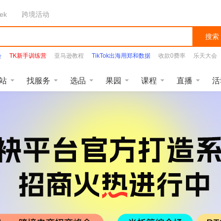
ek
跨境活动
搜索
会
TK新手训练营
亚马逊教程
TikTok出海用郑和数据
收款0费率
乐天大会
站
找服务
选品
果园
课程
直播
活