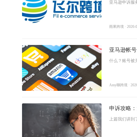
k
亚马逊申诉服
T
O
o
z
全
选
物
海
申
软
跨
知
供
k
o
球
品
流
外
诉
件
境
识
应
立即报名
开
n
美
开
工
服
营
服
工
收
产
链
店
开
雨果跨境 · 2020-09
客
店
具
务
销
务
具
款
权
全
立即报名
雨课官网
加入社群
店
多
托
开
S
管
近
活动咨询
业务咨询
店
h
o
立即报名
立即报名
立即报名
立即报名
立即报名
近
雨
期
亚马逊帐号
p
C
e
o
期
课
活
加入社群
加入社群
加入社群
加入社群
加入社群
什么？账号被
e
u
开
p
W
独
产
近
精
近
动
近
近
店
a
i
立
业
期
品
期
查
期
期
n
l
g
d
沃
Amy聊跨境 · 2020-
站
带
活
线
直
看
活
活
b
尔
e
玛
近
活
动
下
播
更
动
动
r
开
e
r
店
M
期
动
查
小
查
多
查
查
i
A
申诉攻略：
e
G
W
活
查
看
班
看
>
看
看
s
开
a
上篇我们讲到
店
y
动
看
更
课
更
更
更
遇到的侵权类
f
更
多
更
多
多
多
a
i