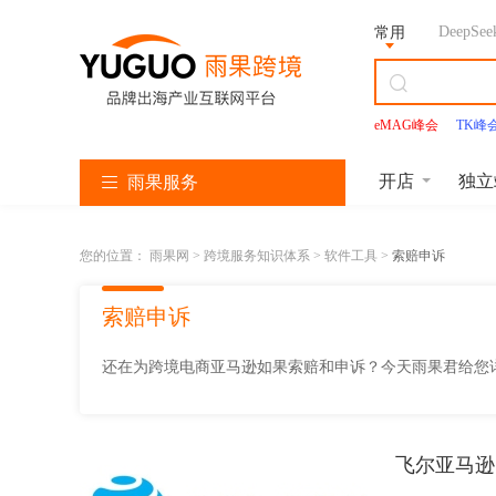
DeepSee
常用
eMAG峰会
TK峰
Facebook
开店
独立
雨果服务
亚
T
S
L
韩
美
独
沃
速
您的位置：
雨果网
跨境服务知识体系
软件工具
索赔申诉
马
i
h
a
国
客
立
尔
卖
逊
k
o
z
找
多
站
玛
通
服
T
p
a
服
服
服
服
服
索赔申诉
务
o
e
d
务
务
务
务
务
k
e
a
服
服
服
还在为跨境电商亚马逊如果索赔和申诉？今天雨果君给您
务
务
务
亚
马
逊
飞尔亚马逊
开
T
店
i