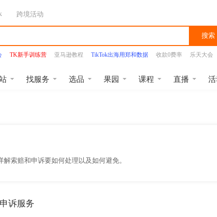
k
跨境活动
搜索
会
TK新手训练营
亚马逊教程
TikTok出海用郑和数据
收款0费率
乐天大会
站
找服务
选品
果园
课程
直播
活
详解索赔和申诉要如何处理以及如何避免。
申诉服务