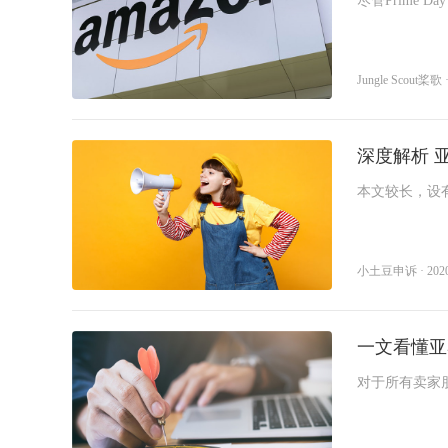
尽管Prime
Jungle Scout桨歌 ·
深度解析 
本文较长，设
小土豆申诉 · 2020-0
一文看懂亚
​对于所有卖
结”的官方邮件