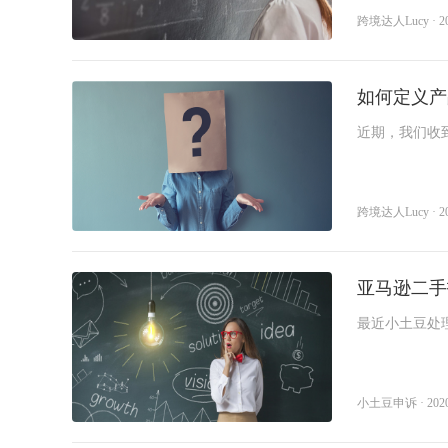
多
>
多
>
>
r
跨境达人Lucy · 202
开
>
场
店
>
次
如何定义产品
A
A
加
获
开
A
欧
乐
亚
D
T
C
J
W
I
I
入
取
店
I
洲
天
马
T
K
o
u
a
工
大
A
A
季
全
F
F
T
G
G
S
T
1
出
招
逊
C
招
u
m
y
近期，我们收
作
模
I
I
链
B
B
i
o
o
h
a
0
海
商
峰
增
商
p
i
f
关于亚马逊外
坊
型
社
活
增
e
T
T
a
M
酷
Y
广
流
k
o
o
o
b
0
峰
会
会
长
会
a
a
a
广
群
动
效
M
K
K
m
e
澎
2
告
量
T
g
g
p
o
+爆
会
沙
n
沙
i
T
空
百
亚
京
万
S
菜
活
品
专
开
亚
T
独
品
场
A
精
+独
a
t
蓝
新
开
扶
o
l
l
i
o
款
龙
g
龙
r
i
中
世
马
东
里
I
鸟
动
类
题
店
马
i
立
牌
G
准
立
z
a
海
模
户
持
k
e
e
f
l
大
峰
跨境达人Lucy · 202
k
云
集
逊
物
汇
S
海
日
活
活
季
逊
k
站
出
招
投
站
o
峰
掘
式
S
y
a
会
会
沃
T
汇
团
智
流
A
外
历
动
动
T
出
海
商
流
n
会
金
E
尔
合
C
选
A
全
产
T
沃
T
扶
美
亚
S
O
o
库
海
仓
o
海
重
学
O
玛
规
I
品
I
品
业
K
尔
K
持
客
马
h
z
k
外
k
塑
堂
扶
e
专
P
中
选
类
带
美
玛
东
计
多
逊
o
o
亚马逊二手
仓
持
M
场
S
心
品
采
探
区
陪
南
划
陪
陪
p
n
A
宠
购
厂
陪
跑
亚
跑
跑
e
陪
最近小土豆处理了
G
C
物
跑
e
跑
o
展
陪
u
跑
p
a
小土豆申诉 · 2020-0
n
g