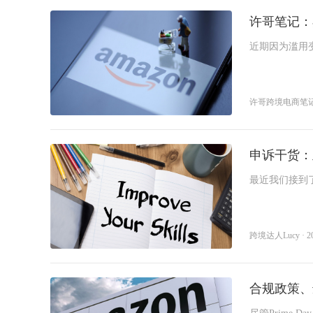
许哥笔记：
近期因为滥用变
体这块的审核
许哥跨境电商笔记分享 ·
申诉干货：
最近我们接到
逊操纵评论申
跨境达人Lucy · 202
合规政策、