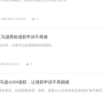
 Day 日期仍未确定，但是亚马逊已经开始进入旺季
 2020-09-01 14:44:16
0
亚马逊商标侵权申诉不再难
有目录，大家可以按需阅读对应模块。
8-28 14:56:35
0
马逊ASIN侵权，让侵权申诉不再困难
家朋友来说，比起限制发货、跟卖，最最让人头疼的肯定是收到“账号被封
。原因千千万，今天我们来聊一聊ASIN侵权。