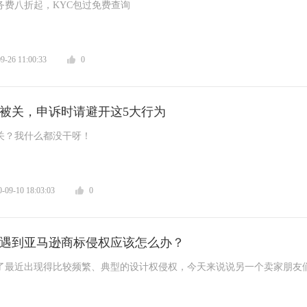
务费八折起，KYC包过免费查询
-26 11:00:33
0
被关，申诉时请避开这5大行为
关？我什么都没干呀！
09-10 18:03:03
0
遇到亚马逊商标侵权应该怎么办？
了最近出现得比较频繁、典型的设计权侵权，今天来说说另一个卖家朋友
型—商标侵权。