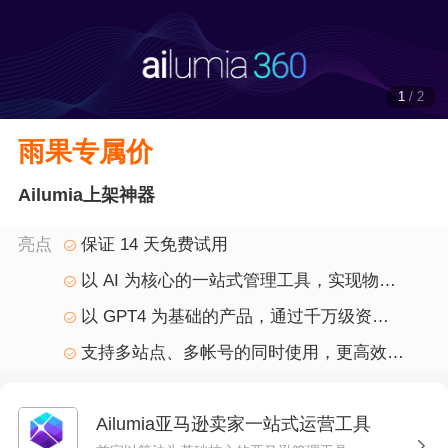
1
/
2
雨果专属价
Ailumia上架神器
亮点
保证 14 天免费试用
以 AI 为核心的一站式管理工具，实现物
流、仓储、采购、财务、市场机会分析、文案
以 GPT4 为基础的产品，通过千万级资料
撰写、关键字优化的全面覆盖
点训练出的AI Listing 超狠写手，能够快速且
支持多站点、多帐号的同时使用，更高效地
高质地撰写listing，并且优化SEO效果
管理您的业务
Ailumia亚马逊卖家一站式运营工具