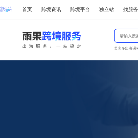
首页
跨境资讯
跨境平台
独立站
找服务
雨果
跨境
微信
服务
扫
跨境导航
美客多出海课
码，
TikTok导航
精选AI工具
打开
亚马逊
小程
东南亚导航
AI内容创作
TikTok
序
雨
果
Shopee
AI文案生成
获
营
取
沃尔玛
AI图像生成
高
销
性
eBay
AI视频制作
服
价
务
日韩平台
比
AI音频处理
单位换算器
公
海
Lazada
AI选品
外
众
GPT指令生成
本
美客多
号
AI营销
土
可视化编辑器
速卖通
资
AI客服