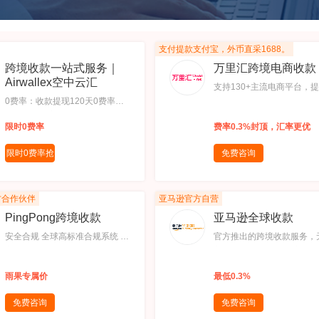
支付提款支付宝，外币直采1688。
跨境收款一站式服务｜
万里汇跨境电商收款
Airwallex空中云汇
支持130+主流电商平台，
0费率：收款提现120天0费率，
率0.3%封顶，付款1分钟到
卡支付返现高达5%,到账快：系
覆盖更广：支持 130+全球
限时0费率
费率0.3%封顶，汇率更优
统全面升级，提现入境时效快至5
商平台和支付网关,提前放
分钟,多币种：支持美元、英镑、
快1 分钟生成收款账号,统一
限时0费率抢
免费咨询
欧元、日元、澳元等主流币种,多
理：一个账号，管理多平台
号中
店铺：一个主账号可设置多个币
铺,汇兑无忧：自研外汇报价
种账户,全链条：收款、换汇、提
擎，7*24 小时实时汇率更
方合作伙伴
亚马逊官方自营
现入境，一站式服务
率透明0汇损
PingPong跨境收款
亚马逊全球收款
安全合规 全球高标准合规系统 稳
官方推出的跨境收款服务，
定的合规和风险规避框架,卓越时
额外申请收款账户,卖家们
效 领先的智能算法 资金更快到账
内本地银行账户自动回款，
雨果专属价
最低0.3%
成本更优,节省各节点的成本 增加
民币接收全球货款,安全：
资金使用效率 贴心服务,国际化、
个人信息安全有保障；服务
免费咨询
免费咨询
本地化团队 为您的全球化道路扫
有支付牌照，监管合规,便