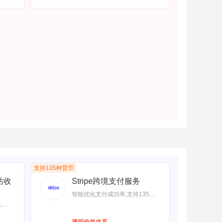
收
： 无
月均
率阶
支持135种货币
站收
Stripe跨境支付服务
智能优化支付成功率,支持135种
,全
货币,43+种不同支付方式,降成
境，
本，减欺诈，弱风险