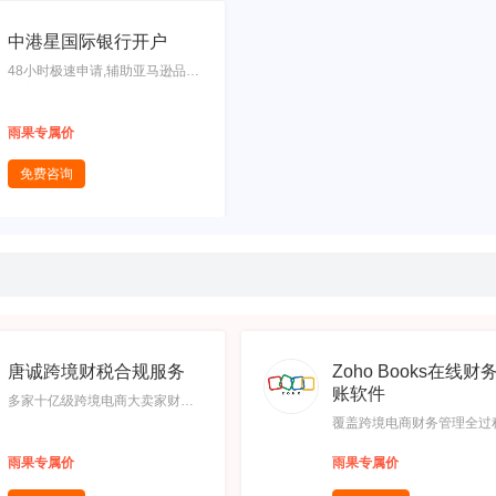
中港星国际银行开户
48小时极速申请,辅助亚马逊品牌
备案,免费办理商标补贴及商标风
险评估,免费产品专利保护评估,本
雨果专属价
地实体经营事务所一对一服务
免费咨询
唐诚跨境财税合规服务
Zoho Books在线财
账软件
多家十亿级跨境电商大卖家财务
顾问服务经验,24小时税务顾问全
覆盖跨境电商财务管理全过
程跟进,100%服务保障,全程售后
高跨境电商财务管理效率,
雨果专属价
雨果专属价
服务
动应用