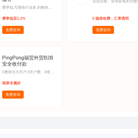
安全合规：全球多地支付牌
费率低,可接收行业多,到账快,全
智能风控解决方案,阳光结
链条：收款、换汇、提现入境，
蚁集团旗下子品牌，18年跨
费率低至2.2%
0 隐形收费，汇率透明
一站式服务
付经验,超低费用：0开户费
理费、0入账费、0汇损,收
免费咨询
免费咨询
球：全球常用币种轻松收，
最快1分钟内到账,贴心服务
1专属服务，365天客服热
程无忧
PingPong福贸外贸B2B
安全收付款
0费用当天开户 0开户费、0维护
费、0入账费 灵活操作，最快实
雨果专属价
时到账,加急提现当天到 超低成
本，收款快人一步 独享特权，0
免费咨询
加急费直接用,资金轨迹随时查 掌
握每个动向，过程清晰 及时获知
异常，尽早处理,成本更优风险低
规避汇率波动，成本更优 合规申
报，安全可靠,收付款便捷无忧 支
持境内外供应商付款 支持当地账
户收款、当地币种付款