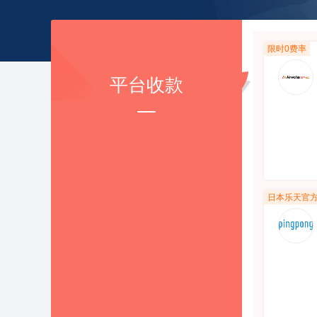
paypal手续费
源
AI办公自动化
大小写转换器
文本一键去重
限时0费率
词频统计工具
平台收款
邮件模板生成
全球开店
快捷工具大全
选品工具
AI活动
物流服务
AI实战案例
海外营销
AI活动回顾
申诉服务
雨果问答
日本乐天官
软件工具
资料库
跨境收款
运营宝典
知识产权
精选专题
培训学习
精选栏目
跨境展会