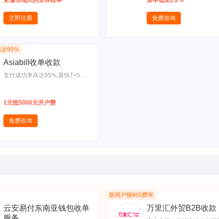
更懂当地人的全球收单
费率低至2.2%
现自动货币转换,提供Klarna、Aft
一站式服务
erpay等先买后付选项,6 大卡组主
立即注册
免费咨询
会员机构，安全稳定，成功率高,
收银台客制化解决方案，品牌体
验一以贯之
达95%
Asiabill收单收款
支付成功率高达95%,最快T+5结
算
1元抵5000元开户费
免费咨询
新用户限时0费率
云安易付东南亚钱包收单
万里汇外贸B2B收款
服务