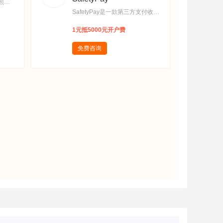
照，
汇：蚂
SafetyPay是一款第三方支付收款
境支
平台,支持美元等国际主流货币之
1元抵5000元开户费
、0管
间的电子支付、转账和汇款服务,
付全
得到全球380家银行支持，保证
免费咨询
付款
每笔交易的实时确认和零退款或
：1对
欺诈风险,SafetyPay不存储任何
线，全
客户的银行信息，输入的数据经
过安全加密