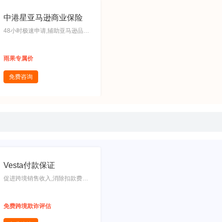
ng账号有订单、入账，即支持放
款
中港星亚马逊商业保险
48小时极速申请,辅助亚马逊品牌
备案,免费办理商标补贴商标风险
评估,免费产品专利保护评估,本地
雨果专属价
实体经营事务所一对一服务
免费咨询
Vesta付款保证
促进跨境销售收入,消除扣款费用,
提高订单接受率,减少购物车的随
机性,增强客户体验
免费跨境欺诈评估