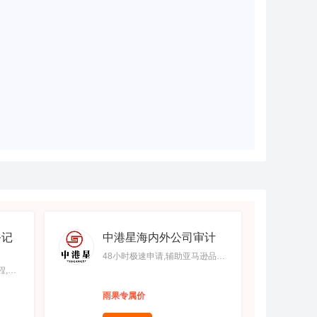
务记
中港星海内外公司审计
48小时极速申请,辅助亚马逊品牌
程,提
备案,免费办理商标补贴及商标风
支持移
险评估,免费产品专利保护评估,本
雨果专属价
地实体经营事务所一对一服务