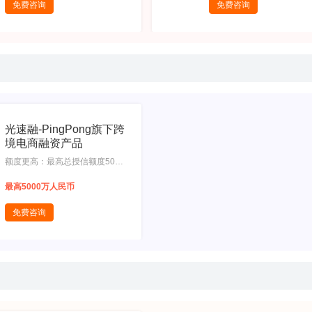
免费咨询
免费咨询
光速融-PingPong旗下跨
境电商融资产品
额度更高：最高总授信额度5000
万人民币或1000万美金（限香港
最高5000万人民币
客户）,利率更低：动态额度年化
利率低至9%，支持按日计息，1
免费咨询
万元用1天仅需2.5元,门槛更低：
动态额度低于2000万人民/300万
美金(限香港客户），无需额外征
信材料,还款灵活：支持入账自动
还款，最长期限3个月，随借随
还，稳定额度支持3期或一次还本
付息,不限平台：只须相应PingPo