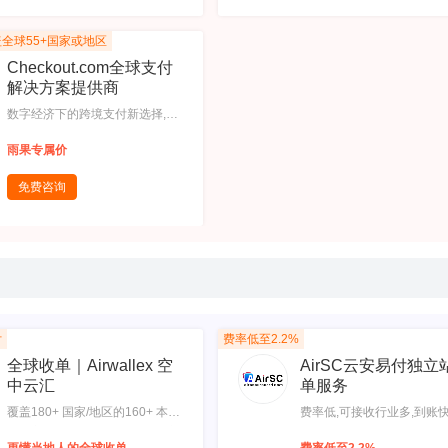
除障碍
站式卖家平台直接管理全球
款；换汇回款一步到位,透明
全球55+国家或地区
二次汇损，费用全透明，每
有机会自动升级更优惠的费
Checkout.com全球支付
梯
解决方案提供商
数字经济下的跨境支付新选择,一
站式支付平台：集成网关、风
雨果专属价
控、支付处理、收单、发卡等功
能于一身,收单覆盖全球：收单区
免费咨询
域覆盖全球55+国家或地区,支持
多类币种：支持处理全球150种
以上的币种,支付方式多样：涵盖
全球主流支付方式和本地支付方
式
付
费率低至2.2%
全球收单｜Airwallex 空
AirSC云安易付独立
中云汇
单服务
覆盖180+ 国家/地区的160+ 本地
费率低,可接收行业多,到账快
支付方式,支持20+ 本地币种，实
链条：收款、换汇、提现入