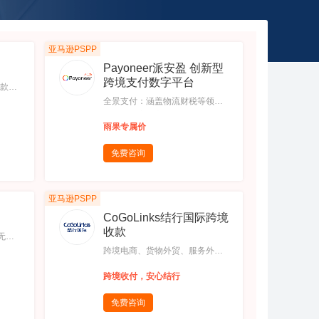
亚马逊PSPP
Payoneer派安盈 创新型
跨境支付数字平台
提款费
账。,
全景支付：涵盖物流财税等领域
主流电
支付，畅享随心付,全球提现：灵
雨果专属价
号：最
活取用资金，以极低费率兑换为
管
本地货币,橄榄枝计划：对接全球
免费咨询
多店
30+家电商平台，绿通入驻,全球
引
生态圈：200+国家，150+币种，
新，汇
1000+生态圈合作伙伴
亚马逊PSPP
CoGoLinks结行国际跨境
收款
无需
使用国
跨境电商、货物外贸、服务外贸
以人
等多场景收付款,全球多边持牌资
跨境收付，安心结行
资金及
质，合规展业,支持近20种币种收
商持
付，业务覆盖超100个国家地区
免费咨询
利：一