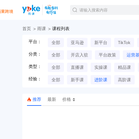
首页
雨课
课程列表
官方课程
平台：
全部
亚马逊
新平台
TikTok
精品课程
直播课程
分类：
全部
开店入驻
平台政策
运营
Tiktok航海会员
线下培训
类型：
全部
直播课
实操课
精品课
白金会员
经验：
钻石会员
全部
新手课
进阶课
高阶课
推荐
最新
价格
TK美区