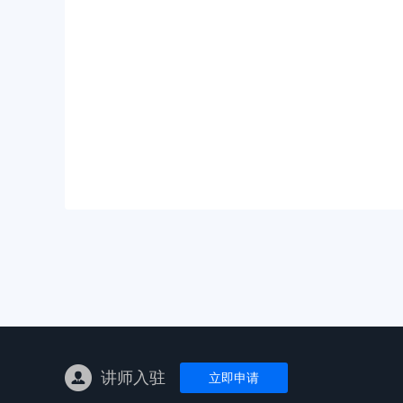
亚马逊陪跑
TK东南亚
亚马逊孵化
TK线下课
线下特训营
独立站课程
讲师入驻
立即申请
新平台课程