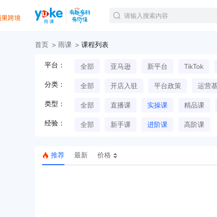
首页
雨课
课程列表
官方课程
平台：
全部
亚马逊
新平台
TikTok
精品课程
直播课程
分类：
全部
开店入驻
平台政策
运营
Tiktok航海会员
线下培训
类型：
全部
直播课
实操课
精品课
白金会员
经验：
钻石会员
全部
新手课
进阶课
高阶课
推荐
最新
价格
TK美区