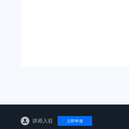
亚马逊陪跑
TK东南亚
亚马逊孵化
TK线下课
线下特训营
独立站课程
讲师入驻
立即申请
新平台课程