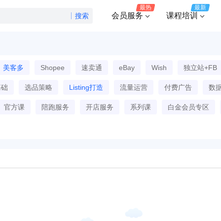
最热
最新
会员服务
课程培训
搜索
美客多
Shopee
速卖通
eBay
Wish
独立站+FB
基础
选品策略
Listing打造
流量运营
付费广告
数
官方课
陪跑服务
开店服务
系列课
白金会员专区