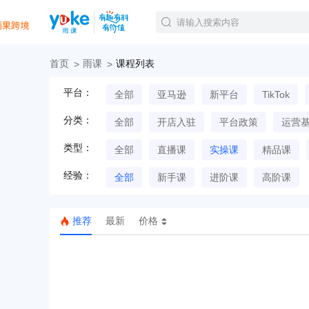
首页
雨课
课程列表
官方课程
平台：
全部
亚马逊
新平台
TikTok
精品课程
直播课程
分类：
全部
开店入驻
平台政策
运营
Tiktok航海会员
线下培训
类型：
全部
直播课
实操课
精品课
白金会员
经验：
钻石会员
全部
新手课
进阶课
高阶课
推荐
最新
价格
TK美区