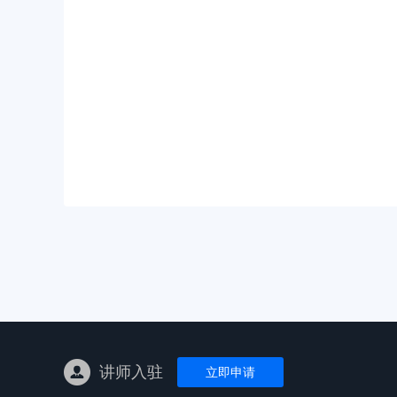
亚马逊陪跑
TK东南亚
亚马逊孵化
TK线下课
线下特训营
独立站课程
讲师入驻
立即申请
新平台课程