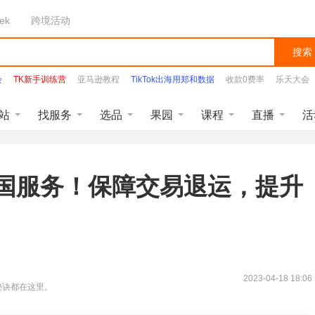
ek
跨境活动
搜索
会
TK新手训练营
亚马逊教程
TikTok出海用郑和数据
收款0费率
乐天大会
站
找服务
选品
果园
课程
直播
活
增四国服务！保障交易退运，提升
2023-04-18 18:06
秘诀都在这里。