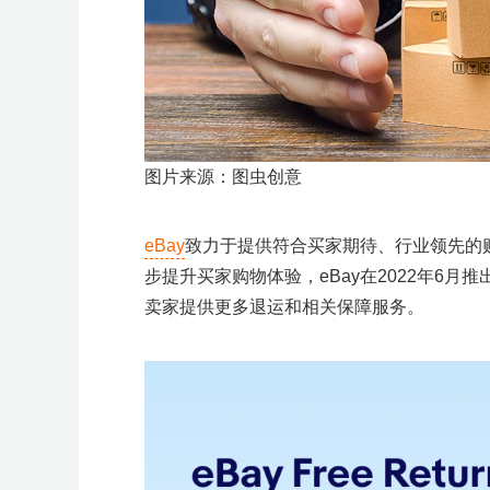
多
广
群
动
效
M
K
K
m
e
澎
2
告
量
T
g
g
p
o
+爆
会
沙
n
沙
i
r
T
空
百
亚
京
万
S
菜
活
品
专
开
亚
T
独
品
场
A
精
+独
a
t
蓝
新
开
扶
o
l
l
i
o
款
龙
g
龙
r
开
>
i
中
世
马
东
里
I
鸟
动
类
题
店
马
i
立
牌
G
准
立
z
a
海
模
户
持
k
e
e
f
l
大
峰
店
k
云
集
逊
物
汇
S
海
日
活
活
季
逊
k
站
出
招
投
站
o
峰
掘
式
S
y
a
会
会
>
T
汇
团
智
流
A
外
历
动
动
T
出
海
商
流
n
会
金
E
T
沃
T
扶
美
亚
S
O
o
库
海
仓
o
海
重
学
O
K
尔
K
持
客
马
h
z
k
外
k
塑
堂
美
玛
东
计
多
逊
o
o
仓
区
陪
南
划
陪
陪
p
n
陪
跑
亚
跑
跑
e
陪
图片来源：图虫创意
跑
e
跑
陪
跑
合
C
选
A
全
产
规
I
品
I
品
业
eBay
致力于提供符合买家期待、行业领先的
沃
专
P
中
选
类
带
尔
场
S
心
品
采
探
步提升买家购物体验，eBay在2022年6月推出了eB
玛
宠
购
厂
扶
卖家提供更多退运和相关保障服务。
e
物
持
M
展
A
G
C
o
u
p
a
n
g