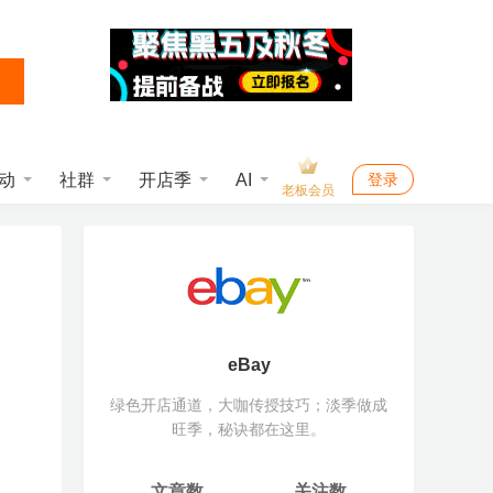
动
社群
开店季
AI
登录
老板会员
eBay
绿色开店通道，大咖传授技巧；淡季做成
旺季，秘诀都在这里。
文章数
关注数