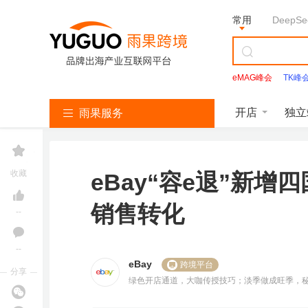
常用
DeepSe
eMAG峰会
TK峰
Facebook
开店
独立
雨果服务
亚
T
S
L
韩
美
独
沃
速
马
i
h
a
国
客
立
尔
卖
收藏
eBay“容e退”新
逊
k
o
z
找
多
站
玛
通
服
T
p
a
服
服
服
服
服
务
o
e
d
务
务
务
务
务
销售转化
k
e
a
--
服
服
服
务
务
务
--
亚
eBay
跨境平台
立即报名
马
分享
逊
绿色开店通道，大咖传授技巧；淡季做成旺季，
雨课官网
加入社群
开
T
店
i