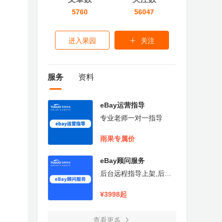
5760
56047
进入果园
关注
服务
资料
eBay运营指导
专业老师一对一指导
雨果专属价
eBay顾问服务
后台远程指导上架,后台
功能解读,日常Q&A,店铺
诊断
¥3998起
查看更多