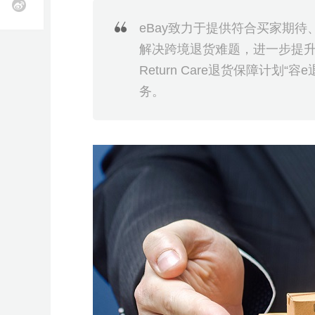
近
业务咨询
k
T
O
立即报名
立即报名
立即报名
立即报名
立即报名
雨
期
eBay致力于提供符合买家期
o
z
全
选
物
海
申
软
跨
知
供
k
o
课
活
加入社群
加入社群
加入社群
加入社群
加入社群
球
品
流
外
诉
件
境
识
应
解决跨境退货难题，进一步提升买家购
开
n
美
开
工
服
营
服
工
收
产
链
店
开
立即报名
客
独
近
精
近
动
近
近
店
具
务
销
务
具
款
权
全
Return Care退货保障计划
店
多
托
立
期
品
期
查
期
期
活动咨询
开
S
务。
管
店
h
站
近
活
线
直
看
活
活
o
p
C
近
期
动
下
播
更
动
动
e
o
e
u
期
产
查
小
查
多
查
查
开
p
W
店
a
i
活
业
看
班
看
>
看
看
n
l
g
d
沃
动
带
更
课
更
更
更
b
尔
e
活
多
更
多
多
多
玛
r
开
e
动
>
多
>
>
r
店
M
i
A
查
场
e
G
W
A
A
加
获
开
A
s
欧
乐
亚
D
T
C
J
W
开
a
看
次
I
I
入
取
店
I
洲
天
马
T
K
o
u
a
店
y
工
大
A
A
季
全
F
F
T
G
G
S
T
1
出
招
逊
C
招
u
m
y
f
更
作
模
I
I
链
B
B
i
o
o
h
a
0
海
商
峰
增
商
p
i
f
a
坊
型
社
活
增
e
T
T
a
M
酷
Y
广
流
k
o
o
o
b
0
峰
会
会
长
会
a
a
a
i