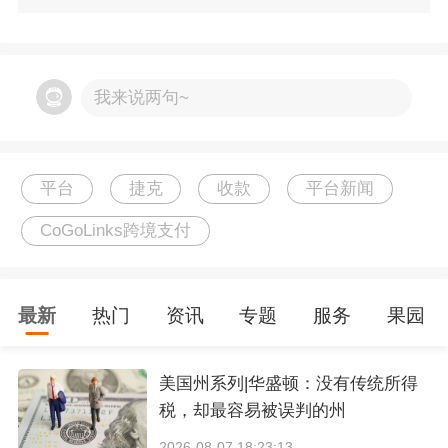
德国、捷克、斯洛伐克、波兰、罗马尼亚等国家
拥有1450家线下连锁超市。
我来说两句~
在德国，Kaufland近几年成为位于亚马逊和eBay
之后的第三大电商平台，也是德国本土最大的电
商平台。2020年Kaufland已达到10亿欧元销售体
平台
捷克
收款
平台新闻
量的级别，平台面向中国卖家开放入驻，有专门
CoGoLinks跨境支付
的商家客服团队及一对一中国招商经理。
最新
热门
资讯
专题
服务
果园
关于CoGoLinks结行国际
CoGoLinks结行国际是全球专业的金融科技平
美国州系列|华盛顿：没有传统所得
税，却最容易被误判的州
台，已与30+主流跨境电商平台、独立站达成合
2026-08-07 18:23:13