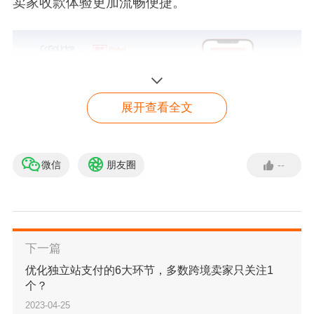
卖家收款体验更加流畅便捷。
展开查看全文
微信
朋友圈
--
一键开通CoGoLinks账号
关于Kaufland
立即咨询
Kaufland前身为Real.de，背靠欧洲第一大零售集
团，是德国最大、发展最快的电商平台之一，Ka
下一篇
优化独立站支付的6大环节，多数跨境卖家只关注1
ufland的模式为自营+第三方销售，平台仅德国站
个？
月访问量就达3200万，截止2023年，Kaufland在
2023-04-25